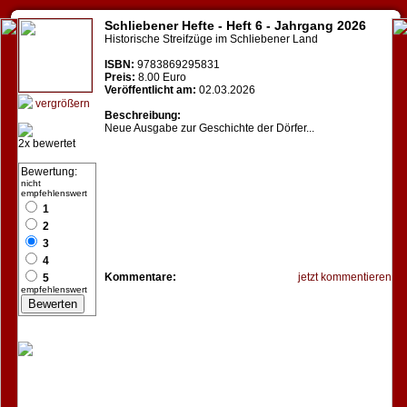
Schliebener Hefte - Heft 6 - Jahrgang 2026
Historische Streifzüge im Schliebener Land
ISBN:
9783869295831
Preis:
8.00 Euro
Veröffentlicht am:
02.03.2026
vergrößern
Beschreibung:
Neue Ausgabe zur Geschichte der Dörfer...
2x bewertet
Bewertung:
nicht
empfehlenswert
1
2
3
4
Kommentare:
jetzt kommentieren
5
empfehlenswert