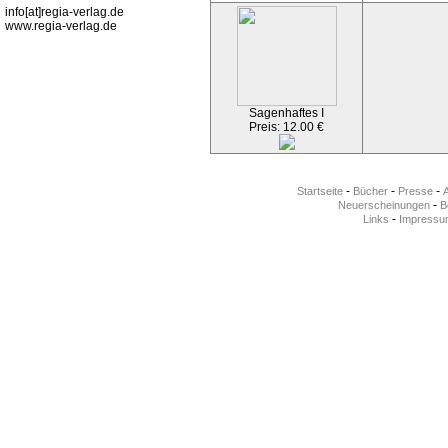
info[at]regia-verlag.de
www.regia-verlag.de
Sagenhaftes I
Preis: 12.00 €
-
-
-
Startseite
Bücher
Presse
-
Neuerscheinungen
Be
-
Links
Impressu