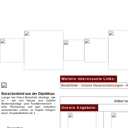
Besondere Empfehlung:
Weitere interessante Links:
Bestellliste
-
Unsere Neuerscheinungen
-
A
Barackenkind aus der Dipoldsau
Lange hat Franz Butschek überlegt, wie
er – der von Hause aus zutiefst
Artikel 
Bodenständige und Familienmensch –
eine Rückschau auf sein turbulent
Unsere Angebote:
anmutendes Leben zu Papier bringen
kann: Aussiedlerkind ab 1 ...
Top Bücherkategorien: