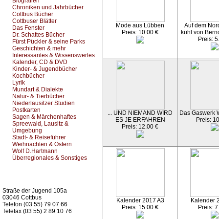
Biografien
Chroniken und Jahrbücher
Cottbus Bücher
Cottbuser Blätter
Mode aus Lübben
Auf dem Nord
Das Fenster
Preis: 10.00 €
kühl von Bern
Dr. Schattes Bücher
Preis: 5
Fürst Pückler & seine Parks
Geschichten & mehr
Interessantes & Wissenswertes
Kalender, CD & DVD
Kinder- & Jugendbücher
Kochbücher
Lyrik
Mundart & Dialekte
Natur- & Tierbücher
Niederlausitzer Studien
Postkarten
... UND NIEMAND WIRD
Das Gaswerk 
Sagen & Märchenhaftes
ES JE ERFAHREN
Preis: 1
Spreewald, Lausitz &
Preis: 12.00 €
Umgebung
Stadt- & Reiseführer
Weihnachten & Ostern
Wolf D.Hartmann
Überregionales & Sonstiges
Kurz-Info:
Straße der Jugend 105a
03046 Cottbus
Kalender 2017 A3
Kalender 
Telefon (03 55) 79 07 66
Preis: 15.00 €
Preis: 7
Telefax (03 55) 2 89 10 76