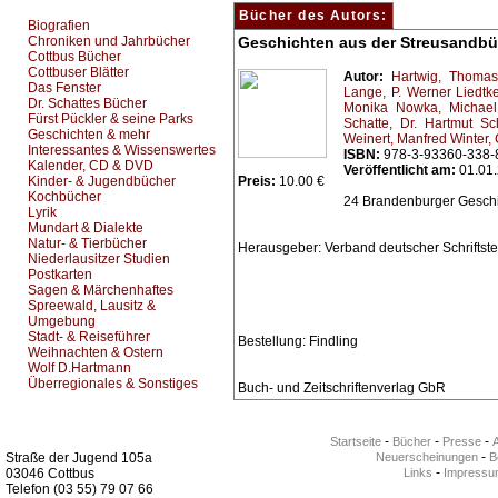
Bücher des Autors:
Biografien
Chroniken und Jahrbücher
Geschichten aus der Streusandb
Cottbus Bücher
Cottbuser Blätter
Autor:
Hartwig, Thomas
Das Fenster
Lange, P. Werner
Liedtke
Dr. Schattes Bücher
Monika
Nowka, Michael
Fürst Pückler & seine Parks
Schatte, Dr. Hartmut
Sc
Geschichten & mehr
Weinert, Manfred
Winter,
Interessantes & Wissenswertes
ISBN:
978-3-93360-338-
Kalender, CD & DVD
Veröffentlicht am:
01.01
Kinder- & Jugendbücher
Preis:
10.00 €
Kochbücher
24 Brandenburger Gesch
Lyrik
Mundart & Dialekte
Natur- & Tierbücher
Herausgeber: Verband deutscher Schriftst
Niederlausitzer Studien
Postkarten
Sagen & Märchenhaftes
Spreewald, Lausitz &
Umgebung
Stadt- & Reiseführer
Bestellung: Findling
Weihnachten & Ostern
Wolf D.Hartmann
Überregionales & Sonstiges
Buch- und Zeitschriftenverlag GbR
Kurz-Info:
-
-
-
Startseite
Bücher
Presse
-
Straße der Jugend 105a
Neuerscheinungen
Be
-
03046 Cottbus
Links
Impressu
Telefon (03 55) 79 07 66