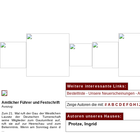
Besondere Empfehlung:
Weitere interessante Links:
Bestellliste
-
Unsere Neuerscheinungen
-
A
Amtlicher Führer und Festschrift
Zeige Autoren die mit:
#
A
B
C
D
E
F
G
H
I
Auszug:
Zum 21. Mal ruft der Gau der Westlichen
Autoren unseres Hauses:
Lausitz der Deutschen Turnerschaft
seine Mitglieder zum Gauturnfest auf,
Protze, Ingrid
ruft sie auf zur Heerschau und zum
Bekenntnis. Wenn am Sonntag dann d
...
Top Bücherkategorien: