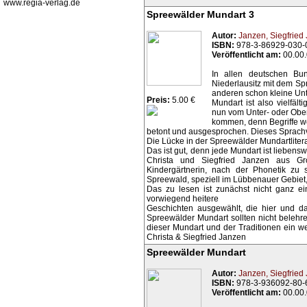
www.regia-verlag.de
Spreewälder Mundart 3
Autor:
Janzen, Siegfried
ISBN:
978-3-86929-030-
Veröffentlicht am:
00.00
In allen deutschen Bu
Niederlausitz mit dem Sp
anderen schon kleine Un
Preis:
5.00 €
Mundart ist also vielfäl
nun vom Unter- oder Obe
kommen, denn Begriffe we
betont und ausgesprochen. Dieses Sprachv
Die Lücke in der Spreewälder Mundartliter
Das ist gut, denn jede Mundart ist liebens
Christa und Siegfried Janzen aus Gr
Kindergärtnerin, nach der Phonetik zu
Spreewald, speziell im Lübbenauer Gebiet,
Das zu lesen ist zunächst nicht ganz e
vorwiegend heitere
Geschichten ausgewählt, die hier und da
Spreewälder Mundart sollten nicht belehr
dieser Mundart und der Traditionen ein we
Christa & Siegfried Janzen
Spreewälder Mundart
Autor:
Janzen, Siegfried
ISBN:
978-3-936092-80-
Veröffentlicht am:
00.00