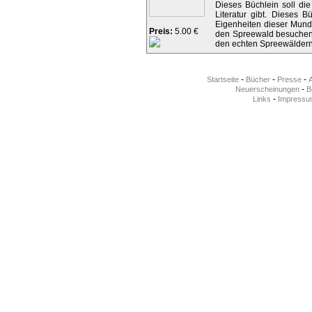
Dieses Büchlein soll di
Literatur gibt. Dieses 
Eigenheiten dieser Mund
Preis:
5.00 €
den Spreewald besuchen.
den echten Spreewäldern
-
-
-
Startseite
Bücher
Presse
-
Neuerscheinungen
Be
-
Links
Impressu