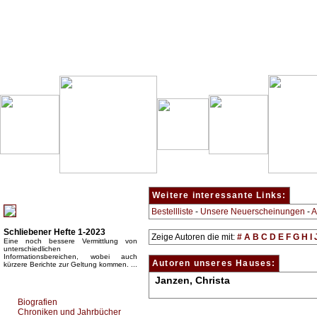
Besondere Empfehlung:
Weitere interessante Links:
Bestellliste
-
Unsere Neuerscheinungen
-
A
Schliebener Hefte 1-2023
Zeige Autoren die mit:
#
A
B
C
D
E
F
G
H
I
Eine noch bessere Vermittlung von
unterschiedlichen
Informationsbereichen, wobei auch
Autoren unseres Hauses:
kürzere Berichte zur Geltung kommen. ...
Janzen, Christa
Top Bücherkategorien:
Biografien
Chroniken und Jahrbücher