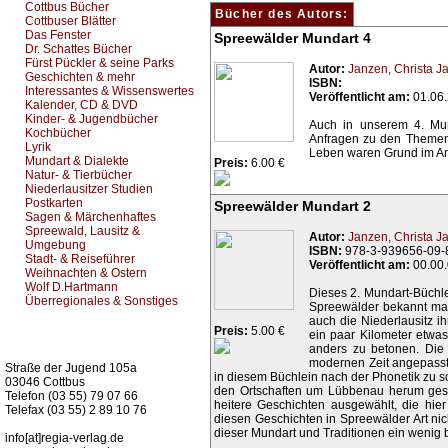
Cottbus Bücher
Bücher des Autors:
Cottbuser Blätter
Das Fenster
Spreewälder Mundart 4
Dr. Schattes Bücher
Fürst Pückler & seine Parks
Autor:
Janzen, Christa
Ja
Geschichten & mehr
ISBN:
Interessantes & Wissenswertes
Veröffentlicht am:
01.06
Kalender, CD & DVD
Kinder- & Jugendbücher
Auch in unserem 4. Mun
Kochbücher
Anfragen zu den Themen 
Lyrik
Leben waren Grund im A
Mundart & Dialekte
Preis:
6.00 €
Natur- & Tierbücher
Niederlausitzer Studien
Postkarten
Spreewälder Mundart 2
Sagen & Märchenhaftes
Spreewald, Lausitz &
Autor:
Janzen, Christa
Ja
Umgebung
ISBN:
978-3-939656-09-
Stadt- & Reiseführer
Veröffentlicht am:
00.00
Weihnachten & Ostern
Wolf D.Hartmann
Dieses 2. Mundart-Büchle
Überregionales & Sonstiges
Spreewälder bekannt mac
auch die Niederlausitz 
Preis:
5.00 €
ein paar Kilometer etwa
Kurz-Info:
anders zu betonen. Die 
modernen Zeit angepasst)
Straße der Jugend 105a
in diesem Büchlein nach der Phonetik zu sc
03046 Cottbus
den Ortschaften um Lübbenau herum gesp
Telefon (03 55) 79 07 66
heitere Geschichten ausgewählt, die hie
Telefax (03 55) 2 89 10 76
diesen Geschichten in Spreewälder Art ni
dieser Mundart und Traditionen ein wenig 
info[at]regia-verlag.de