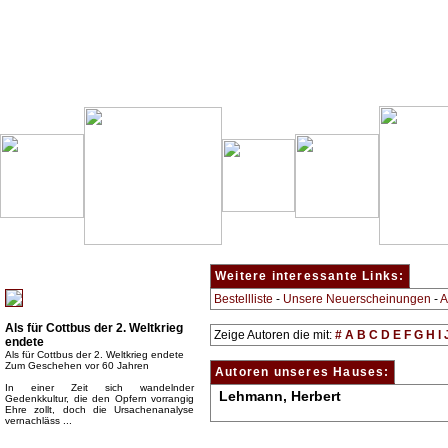
Besondere Empfehlung:
Weitere interessante Links:
Bestellliste
-
Unsere Neuerscheinungen
-
A
Als für Cottbus der 2. Weltkrieg
Zeige Autoren die mit:
#
A
B
C
D
E
F
G
H
I
endete
Als für Cottbus der 2. Weltkrieg endete
Zum Geschehen vor 60 Jahren
Autoren unseres Hauses:
In einer Zeit sich wandelnder
Lehmann, Herbert
Gedenkkultur, die den Opfern vorrangig
Ehre zollt, doch die Ursachenanalyse
vernachläss ...
Top Bücherkategorien: