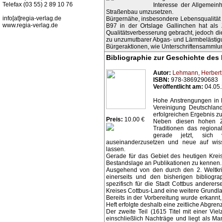
Telefax (03 55) 2 89 10 76
Interesse der Allgemein
Straßenbau umzusetzen.
info[at]regia-verlag.de
Bürgernähe, insbesondere Lebensqualität 
www.regia-verlag.de
B97 in der Ortslage Gallinchen hat als
Qualitätsverbesserung gebracht, jedoch di
zu unzumutbarer Abgas- und Lärmbelästigu
Bürgeraktionen, wie Unterschriftensammlun
Bibliographie zur Geschichte des
Autor:
Lehmann, Herbert
ISBN:
978-3869290683
Veröffentlicht am:
04.05
Hohe Anstrengungen in P
Vereinigung Deutschlan
erfolgreichen Ergebnis zu
Preis:
10.00 €
Neben diesen hohen Zi
Traditionen das regiona
gerade jetzt, sich v
auseinanderzusetzen und neue auf wiss
lassen.
Gerade für das Gebiet des heutigen Krei
Bestandslage an Publikationen zu kennen.
Ausgehend von den durch den 2. Weltkri
einerseits und den bisherigen bibliogra
spezifisch für die Stadt Cottbus andererse
Kreises Cottbus-Land eine weitere Grundla
Bereits in der Vorbereitung wurde erkannt
Heft erfolgte deshalb eine zeitliche Abgren
Der zweite Teil (1615 Titel mit einer Vi
einschließlich Nachträge und liegt als Ma