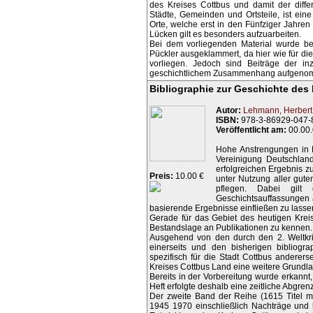
des Kreises Cottbus und damit der diff
Städte, Gemeinden und Ortsteile, ist ein
Orte, welche erst in den Fünfziger Jahre
Lücken gilt es besonders aufzuarbeiten.
Bei dem vorliegenden Material wurde bew
Pückler ausgeklammert, da hier wie für die
vorliegen. Jedoch sind Beiträge der i
geschichtlichem Zusammenhang aufgeno
Bibliographie zur Geschichte des
Autor:
Lehmann, Herbert
ISBN:
978-3-86929-047-
Veröffentlicht am:
00.00
Hohe Anstrengungen in P
Vereinigung Deutschlan
erfolgreichen Ergebnis z
Preis:
10.00 €
unter Nutzung aller gute
pflegen. Dabei gilt 
Geschichtsauffassungen 
basierende Ergebnisse einfließen zu lasse
Gerade für das Gebiet des heutigen Krei
Bestandslage an Publikationen zu kennen.
Ausgehend von den durch den 2. Weltkri
einerseits und den bisherigen bibliogra
spezifisch für die Stadt Cottbus andererse
Kreises Cottbus Land eine weitere Grundla
Bereits in der Vorbereitung wurde erkannt
Heft erfolgte deshalb eine zeitliche Abgren
Der zweite Band der Reihe (1615 Titel mi
1945 1970 einschließlich Nachträge und l