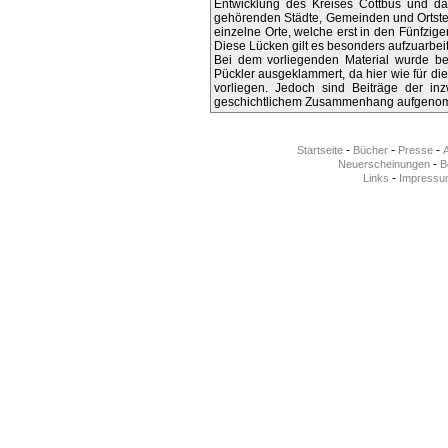
Entwicklung des Kreises Cottbus und dam
gehörenden Städte, Gemeinden und Ortsteil
einzelne Orte, welche erst in den Fünfzig
Diese Lücken gilt es besonders aufzuarbei
Bei dem vorliegenden Material wurde bew
Pückler ausgeklammert, da hier wie für die
vorliegen. Jedoch sind Beiträge der i
geschichtlichem Zusammenhang aufgeno
-
-
-
Startseite
Bücher
Presse
-
Neuerscheinungen
Be
-
Links
Impressu