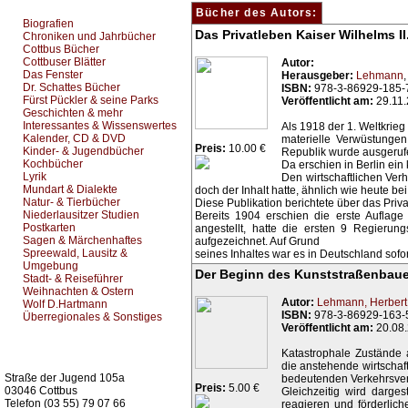
Bücher des Autors:
Biografien
Das Privatleben Kaiser Wilhelms I
Chroniken und Jahrbücher
Cottbus Bücher
Cottbuser Blätter
Autor:
Das Fenster
Herausgeber:
Lehmann
Dr. Schattes Bücher
ISBN:
978-3-86929-185-
Fürst Pückler & seine Parks
Veröffentlicht am:
29.11
Geschichten & mehr
Interessantes & Wissenswertes
Als 1918 der 1. Weltkrie
Kalender, CD & DVD
materielle Verwüstungen
Preis:
10.00 €
Kinder- & Jugendbücher
Republik wurde ausgeruf
Kochbücher
Da erschien in Berlin ein
Lyrik
Den wirtschaftlichen Verh
Mundart & Dialekte
doch der Inhalt hatte, ähnlich wie heute b
Natur- & Tierbücher
Diese Publikation berichtete über das Priv
Niederlausitzer Studien
Bereits 1904 erschien die erste Auflage
Postkarten
angestellt, hatte die ersten 9 Regierung
Sagen & Märchenhaftes
aufgezeichnet. Auf Grund
Spreewald, Lausitz &
seines Inhaltes war es in Deutschland sofo
Umgebung
Der Beginn des Kunststraßenbaue
Stadt- & Reiseführer
Weihnachten & Ostern
Autor:
Lehmann, Herbert
Wolf D.Hartmann
ISBN:
978-3-86929-163-
Überregionales & Sonstiges
Veröffentlicht am:
20.08
Kurz-Info:
Katastrophale Zustände 
die anstehende wirtschaft
Straße der Jugend 105a
bedeutenden Verkehrsver
Preis:
5.00 €
03046 Cottbus
Gleichzeitig wird darges
Telefon (03 55) 79 07 66
reagieren und förderlic