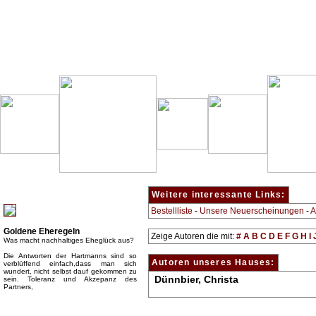
Besondere Empfehlung:
Weitere interessante Links:
Bestellliste
-
Unsere Neuerscheinungen
-
A
Goldene Eheregeln
Zeige Autoren die mit:
#
A
B
C
D
E
F
G
H
I
Was macht nachhaltiges Eheglück aus?
Die Antworten der Hartmanns sind so
Autoren unseres Hauses:
verblüffend einfach,dass man sich
wundert, nicht selbst dauf gekommen zu
Dünnbier, Christa
sein. Toleranz und Akzepanz des
Partners,
Top Bücherkategorien: