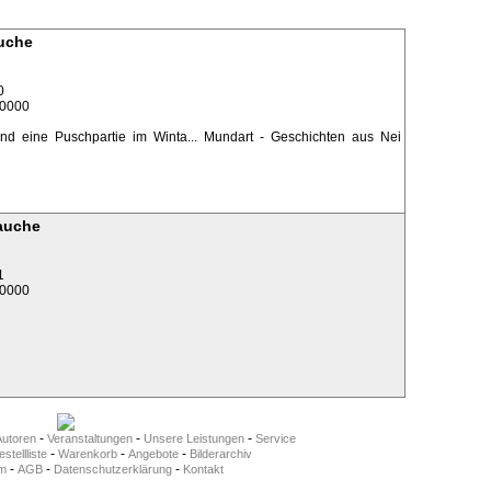
uche
0
.0000
nd eine Puschpartie im Winta... Mundart - Geschichten aus Nei
auche
1
.0000
-
-
-
Autoren
Veranstaltungen
Unsere Leistungen
Service
-
-
-
stellliste
Warenkorb
Angebote
Bilderarchiv
-
-
-
m
AGB
Datenschutzerklärung
Kontakt