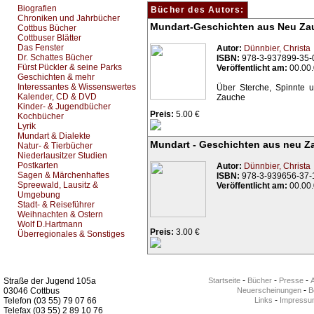
Biografien
Bücher des Autors:
Chroniken und Jahrbücher
Mundart-Geschichten aus Neu Za
Cottbus Bücher
Cottbuser Blätter
Das Fenster
Autor:
Dünnbier, Christa
Dr. Schattes Bücher
ISBN:
978-3-937899-35-
Fürst Pückler & seine Parks
Veröffentlicht am:
00.00
Geschichten & mehr
Interessantes & Wissenswertes
Über Sterche, Spinnte u
Kalender, CD & DVD
Zauche
Kinder- & Jugendbücher
Preis:
5.00 €
Kochbücher
Lyrik
Mundart & Dialekte
Mundart - Geschichten aus neu Z
Natur- & Tierbücher
Niederlausitzer Studien
Postkarten
Autor:
Dünnbier, Christa
Sagen & Märchenhaftes
ISBN:
978-3-939656-37-
Spreewald, Lausitz &
Veröffentlicht am:
00.00
Umgebung
Stadt- & Reiseführer
Weihnachten & Ostern
Wolf D.Hartmann
Preis:
3.00 €
Überregionales & Sonstiges
Kurz-Info:
-
-
-
Straße der Jugend 105a
Startseite
Bücher
Presse
-
03046 Cottbus
Neuerscheinungen
Be
-
Telefon (03 55) 79 07 66
Links
Impressu
Telefax (03 55) 2 89 10 76