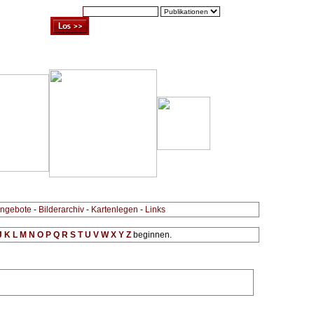
Suche:
Warenkorb (0)
Zur Kasse
Kontakt
ngebote
-
Bilderarchiv
-
Kartenlegen
-
Links
J
K
L
M
N
O
P
Q
R
S
T
U
V
W
X
Y
Z
beginnen.