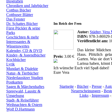
Biografien
Chroniken und Jahrbücher
Cottbus Bücher
Cottbuser Blätter
Bücher des Autors:
Das Fenster
Dr. Schattes Bücher
Im Reich der Feen
Fürst Pückler & seine
Autor:
Städter, Vera
Parks
ISBN:
978-3-86929-
Geschichten & mehr
Veröffentlicht am:
10
Interessantes &
Wissenswertes
Das kleine Mädchen L
Kalender, CD & DVD
Haus. Plötzlich gel
Kinder- & Jugendbücher
Preis:
3.00 €
Garten. Was sie dort
Kochbücher
Larissa haben, könnt 
Lyrik
Ich wünsche Euch viel Spaß dabei!
Mundart & Dialekte
Eure Vera
Natur- & Tierbücher
Niederlausitzer Studien
Postkarten
Startseite
-
Bücher
-
Presse
-
Aut
Sagen & Märchenhaftes
Neuerscheinungen
-
Beste
Spreewald, Lausitz &
Links
-
Impressum
-
Umgebung
Stadt- & Reiseführer
Weihnachten & Ostern
Wolf D.Hartmann