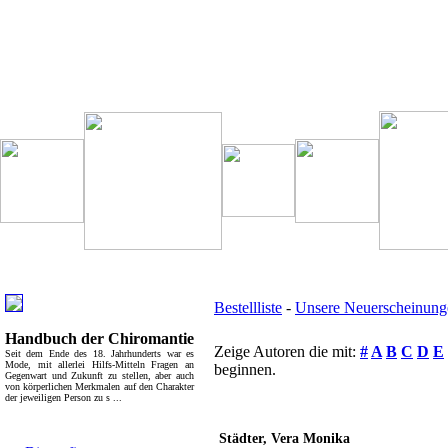
Besondere Empfehlung:
Weitere interessante Links:
Bestellliste
-
Unsere Neuerscheinung
Handbuch der Chiromantie
Zeige Autoren die mit:
#
A
B
C
D
E
Seit dem Ende des 18. Jahrhunderts war es
Mode, mit allerlei Hilfs-Mitteln Fragen an
beginnen.
Gegenwart und Zukunft zu stellen, aber auch
von körperlichen Merkmalen auf den Charakter
der jeweiligen Person zu s ...
Autoren unseres Hauses:
Top Bücherkategorien:
Städter, Vera Monika