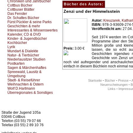
Chroniken und Jahrbücher
Bücher des Autors:
Cottbus Bücher
Cottbuser Blätter
Zenzi und der Himmelsstein
Das Fenster
Dr. Schattes Bücher
Autor:
Kreuzarek, Kathar
Fürst Pückler & seine Parks
ISBN:
978-3-93609-274-
Geschichten & mehr
Veröffentlicht am:
27.04
Interessantes & Wissenswertes
Kalender, CD & DVD
Seit 1974 werden im Co
Kinder- & Jugendbücher
Programme über den Ster
Kochbücher
Million große und klein
Lyrik
Preis:
3.00 €
lassen, die so echt au
Mundart & Dialekte
Geschichten irgendwo 
Natur- & Tierbücher
Geschichte von Zenzi un
Niederlausitzer Studien
noch viel aufregender und anschaulicher
Postkarten
einfach in diesem Büchlein noch einmal nac
Sagen & Märchenhaftes
Spreewald, Lausitz &
Umgebung
Stadt- & Reiseführer
-
-
-
Startseite
Bücher
Presse
Weihnachten & Ostern
-
Neuerscheinungen
Be
Wolf D.Hartmann
-
Links
Impressu
Überregionales & Sonstiges
Kurz-Info:
Straße der Jugend 105a
03046 Cottbus
Telefon (03 55) 79 07 66
Telefax (03 55) 2 89 10 76