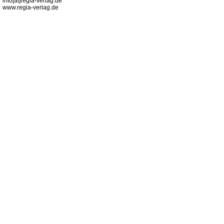
info[at]regia-verlag.de
www.regia-verlag.de