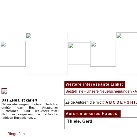
Besondere Empfehlung:
Weitere interessante Links:
Bestellliste
-
Unsere Neuerscheinungen
-
A
Das Zebra ist kariert
Zeige Autoren die mit:
#
A
B
C
D
E
F
G
H
I
Neben überwiegend heiteren Gedichten
enthält das Buch Anagramm-,
Buchstaben- und Teekessel-Rätsel.
Autoren unseres Hauses:
Nicht zu vergessen die zahlreichen
farbigen Illustrationen. ...
Thiele, Gerd
Top Bücherkategorien:
Biografien