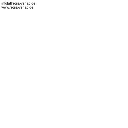
info[at]regia-verlag.de
www.regia-verlag.de