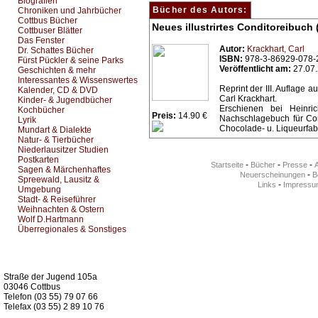
Biografien
Bücher des Autors:
Chroniken und Jahrbücher
Cottbus Bücher
Neues illustrirtes Conditoreibuch 
Cottbuser Blätter
Das Fenster
Autor:
Krackhart, Carl
Dr. Schattes Bücher
ISBN:
978-3-86929-078-
Fürst Pückler & seine Parks
Veröffentlicht am:
27.07
Geschichten & mehr
Interessantes & Wissenswertes
Reprint der III. Auflage 
Kalender, CD & DVD
Carl Krackhart.
Kinder- & Jugendbücher
Erschienen bei Heinri
Kochbücher
Preis:
14.90 €
Nachschlagebuch für Con
Lyrik
Chocolade- u. Liqueurfab
Mundart & Dialekte
Natur- & Tierbücher
Niederlausitzer Studien
Postkarten
-
-
-
Startseite
Bücher
Presse
Sagen & Märchenhaftes
-
Neuerscheinungen
Be
Spreewald, Lausitz &
-
Links
Impressu
Umgebung
Stadt- & Reiseführer
Weihnachten & Ostern
Wolf D.Hartmann
Überregionales & Sonstiges
Kurz-Info:
Straße der Jugend 105a
03046 Cottbus
Telefon (03 55) 79 07 66
Telefax (03 55) 2 89 10 76