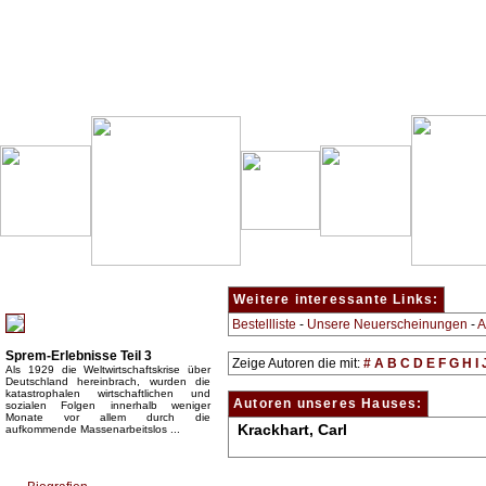
Besondere Empfehlung:
Weitere interessante Links:
Bestellliste
-
Unsere Neuerscheinungen
-
A
Sprem-Erlebnisse Teil 3
Zeige Autoren die mit:
#
A
B
C
D
E
F
G
H
I
Als 1929 die Weltwirtschaftskrise über
Deutschland hereinbrach, wurden die
katastrophalen wirtschaftlichen und
Autoren unseres Hauses:
sozialen Folgen innerhalb weniger
Monate vor allem durch die
Krackhart, Carl
aufkommende Massenarbeitslos ...
Top Bücherkategorien: