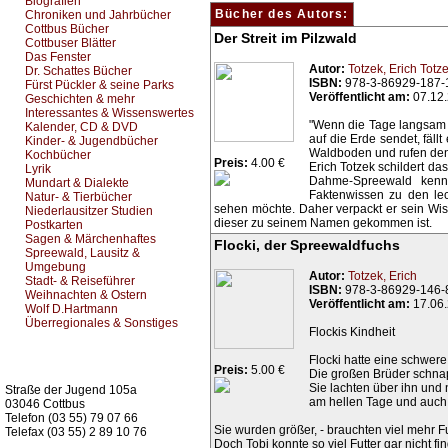
Biografien
Bücher des Autors:
Chroniken und Jahrbücher
Cottbus Bücher
Der Streit im Pilzwald
Cottbuser Blätter
Das Fenster
Autor:
Totzek, Erich
Totze
Dr. Schattes Bücher
ISBN:
978-3-86929-187-
Fürst Pückler & seine Parks
Veröffentlicht am:
07.12
Geschichten & mehr
Interessantes & Wissenswertes
"Wenn die Tage langsam 
Kalender, CD & DVD
auf die Erde sendet, fäl
Kinder- & Jugendbücher
Waldboden und rufen den P
Kochbücher
Preis:
4.00 €
Erich Totzek schildert da
Lyrik
Dahme-Spreewald kenn
Mundart & Dialekte
Faktenwissen zu den le
Natur- & Tierbücher
sehen möchte. Daher verpackt er sein Wis
Niederlausitzer Studien
dieser zu seinem Namen gekommen ist.
Postkarten
Sagen & Märchenhaftes
Flocki, der Spreewaldfuchs
Spreewald, Lausitz &
Umgebung
Autor:
Totzek, Erich
Stadt- & Reiseführer
ISBN:
978-3-86929-146-
Weihnachten & Ostern
Veröffentlicht am:
17.06
Wolf D.Hartmann
Überregionales & Sonstiges
Flockis Kindheit
Flocki hatte eine schwere
Kurz-Info:
Preis:
5.00 €
Die großen Brüder schna
Sie lachten über ihn und 
Straße der Jugend 105a
am hellen Tage und auch 
03046 Cottbus
Telefon (03 55) 79 07 66
Sie wurden größer, - brauchten viel mehr Fu
Telefax (03 55) 2 89 10 76
Doch Tobi konnte so viel Futter gar nicht fi