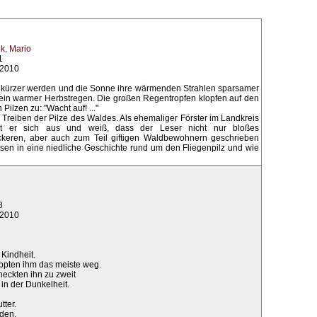
k, Mario
1
.2010
kürzer werden und die Sonne ihre wärmenden Strahlen sparsamer
lt ein warmer Herbstregen. Die großen Regentropfen klopfen auf den
ilzen zu: "Wacht auf! ..."
s Treiben der Pilze des Waldes. Als ehemaliger Förster im Landkreis
t er sich aus und weiß, dass der Leser nicht nur bloßes
ckeren, aber auch zum Teil giftigen Waldbewohnern geschrieben
sen in eine niedliche Geschichte rund um den Fliegenpilz und wie
8
.2010
 Kindheit.
ppten ihm das meiste weg.
neckten ihn zu zweit
in der Dunkelheit.
tter.
nden.