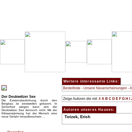
Besondere Empfehlung:
Weitere interessante Links:
Bestellliste
-
Unsere Neuerscheinungen
-
A
Der Deulowitzer See
Zeige Autoren die mit:
#
A
B
C
D
E
F
G
H
I
Die Existenzbedrohung durch den
Bergbau ist einstweilen gebannt. In
Sicherheit wiegen kann sich der
Autoren unseres Hauses:
Deulowitzer See dennoch nicht. Mit der
Klimaerwärmung hat der Mensch eine
Totzek, Erich
neue Gefahr heraufbeschwor ...
Top Bücherkategorien: