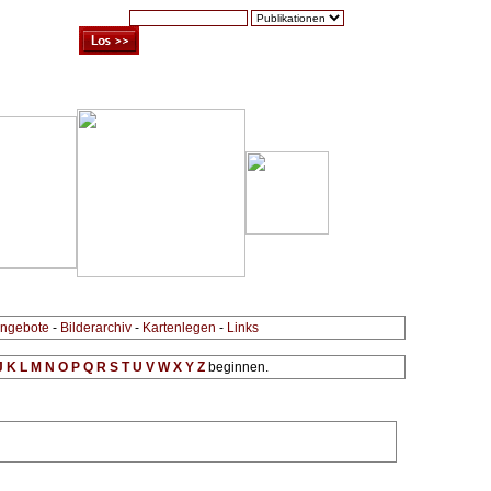
Suche:
Warenkorb (0)
Zur Kasse
Kontakt
ngebote
-
Bilderarchiv
-
Kartenlegen
-
Links
J
K
L
M
N
O
P
Q
R
S
T
U
V
W
X
Y
Z
beginnen.