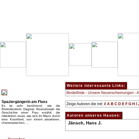
Besondere Empfehlung:
Weitere interessante Links:
Bestellliste
-
Unsere Neuerscheinungen
-
A
Spaziergängerin am Fluss
Zeige Autoren die mit:
#
A
B
C
D
E
F
G
H
I
Es ist sehr berührend, wie die
Röderländerin Dagmar Rosrodowski die
Geschichte einer Frau erzählt, die
Autoren unseres Hauses:
miterleben muss, wie sich ihr Mann durch
eine Krankheit, von einem attraktiven,
Jänsch, Hans J.
charismatischen, ...
Top Bücherkategorien: