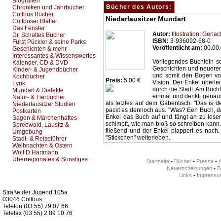
Biografien
Bücher des Autors:
Chroniken und Jahrbücher
Cottbus Bücher
Niederlausitzer Mundart
Cottbuser Blätter
Das Fenster
Autor:
Illustration: Gerla
Dr. Schattes Bücher
ISBN:
3-936092-68-0
Fürst Pückler & seine Parks
Veröffentlicht am:
00.00
Geschichten & mehr
Interessantes & Wissenswertes
Vorliegendes Büchlein s
Kalender, CD & DVD
Geschichten und neuerem
Kinder- & Jugendbücher
und somit den Bogen vo
Kochbücher
Preis:
5.00 €
Vision. Der Enkel überle
Lyrik
durch die Stadt. Am Buchla
Mundart & Dialekte
einmal und denkt, genaus
Natur- & Tierbücher
als letztes auf dem Gabentisch. "Das is d
Niederlausitzer Studien
packt es dennoch aus. "Was? Een Buch, da
Postkarten
Enkel das Buch auf und fängt an zu lesen:
Sagen & Märchenhaftes
schimpft, wie man bloß so schreiben kann.
Spreewald, Lausitz &
fließend und der Enkel plappert es nach
Umgebung
"Stickchen" weiterleben.
Stadt- & Reiseführer
Weihnachten & Ostern
Wolf D.Hartmann
Überregionales & Sonstiges
-
-
-
Startseite
Bücher
Presse
-
Neuerscheinungen
Be
-
Links
Impressu
Kurz-Info:
Straße der Jugend 105a
03046 Cottbus
Telefon (03 55) 79 07 66
Telefax (03 55) 2 89 10 76