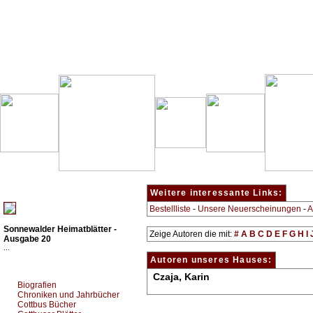
Besondere Empfehlung:
Weitere interessante Links:
Bestellliste
-
Unsere Neuerscheinungen
-
A
Sonnewalder Heimatblätter -
Zeige Autoren die mit:
#
A
B
C
D
E
F
G
H
I
Ausgabe 20
...
Autoren unseres Hauses:
Top Bücherkategorien:
Czaja, Karin
Biografien
Chroniken und Jahrbücher
Cottbus Bücher