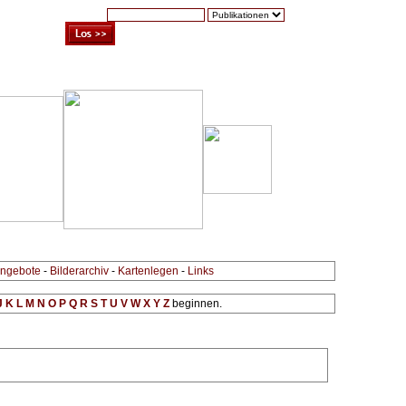
Suche:
Warenkorb (0)
Zur Kasse
Kontakt
ngebote
-
Bilderarchiv
-
Kartenlegen
-
Links
J
K
L
M
N
O
P
Q
R
S
T
U
V
W
X
Y
Z
beginnen.