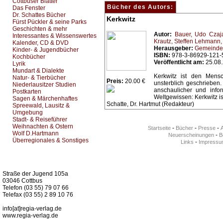
Cottbuser Blätter
Bücher des Autors:
Das Fenster
Dr. Schattes Bücher
Kerkwitz
Fürst Pückler & seine Parks
Geschichten & mehr
Autor:
Bauer, Udo
Czaj
Interessantes & Wissenswertes
Krautz, Steffen
Lehmann,
Kalender, CD & DVD
Herausgeber:
Gemeinde
Kinder- & Jugendbücher
ISBN:
978-3-86929-121-
Kochbücher
Veröffentlicht am:
25.08
Lyrik
Mundart & Dialekte
Kerkwitz ist den Mens
Natur- & Tierbücher
Preis:
20.00 €
unsterblich geschrieben
Niederlausitzer Studien
anschaulicher und infor
Postkarten
Weltgewissen: Kerkwitz ist
Sagen & Märchenhaftes
Schatte, Dr. Hartmut (Redakteur)
Spreewald, Lausitz &
Umgebung
Stadt- & Reiseführer
Weihnachten & Ostern
-
-
-
Startseite
Bücher
Presse
Wolf D.Hartmann
-
Neuerscheinungen
Be
Überregionales & Sonstiges
-
Links
Impressu
Kurz-Info:
Straße der Jugend 105a
03046 Cottbus
Telefon (03 55) 79 07 66
Telefax (03 55) 2 89 10 76
info[at]regia-verlag.de
www.regia-verlag.de