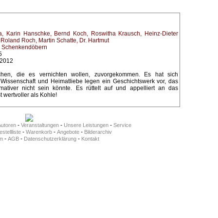
a, Karin
Hanschke, Bernd
Koch, Roswitha
Krausch, Heinz-Dieter
 Roland
Roch, Martin
Schatte, Dr. Hartmut
 Schenkendöbern
5
.2012
chen, die es vernichten wollen, zuvorgekommen. Es hat sich
. Wissenschaft und Heimatliebe legen ein Geschichtswerk vor, das
mativer nicht sein könnte. Es rüttelt auf und appelliert an das
 wertvoller als Kohle!
-
-
-
Autoren
Veranstaltungen
Unsere Leistungen
Service
-
-
-
stellliste
Warenkorb
Angebote
Bilderarchiv
-
-
-
m
AGB
Datenschutzerklärung
Kontakt