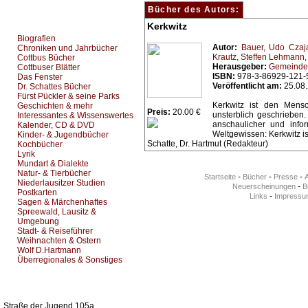
Bücher des Autors:
Top Bücherkategorien:
Kerkwitz
Biografien
Autor:
Bauer, Udo
Czaj
Chroniken und Jahrbücher
Krautz, Steffen
Lehmann,
Cottbus Bücher
Herausgeber:
Gemeinde
Cottbuser Blätter
ISBN:
978-3-86929-121-
Das Fenster
Veröffentlicht am:
25.08
Dr. Schattes Bücher
Fürst Pückler & seine Parks
Kerkwitz ist den Mens
Geschichten & mehr
Preis:
20.00 €
unsterblich geschrieben
Interessantes & Wissenswertes
anschaulicher und infor
Kalender, CD & DVD
Weltgewissen: Kerkwitz ist
Kinder- & Jugendbücher
Schatte, Dr. Hartmut (Redakteur)
Kochbücher
Lyrik
Mundart & Dialekte
Natur- & Tierbücher
-
-
-
Startseite
Bücher
Presse
Niederlausitzer Studien
-
Neuerscheinungen
Be
Postkarten
-
Links
Impressu
Sagen & Märchenhaftes
Spreewald, Lausitz &
Umgebung
Stadt- & Reiseführer
Weihnachten & Ostern
Wolf D.Hartmann
Überregionales & Sonstiges
Kurz-Info:
Straße der Jugend 105a