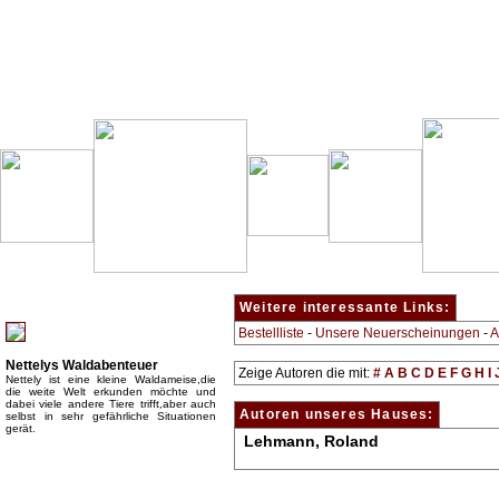
Besondere Empfehlung:
Weitere interessante Links:
Bestellliste
-
Unsere Neuerscheinungen
-
A
Nettelys Waldabenteuer
Zeige Autoren die mit:
#
A
B
C
D
E
F
G
H
I
Nettely ist eine kleine Waldameise,die
die weite Welt erkunden möchte und
dabei viele andere Tiere trifft,aber auch
Autoren unseres Hauses:
selbst in sehr gefährliche Situationen
gerät.
Lehmann, Roland