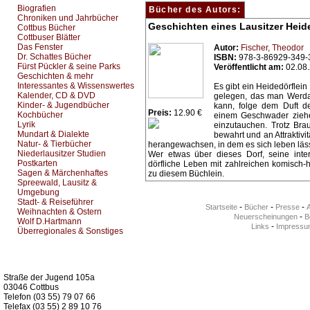
Biografien
Bücher des Autors:
Chroniken und Jahrbücher
Geschichten eines Lausitzer Heid
Cottbus Bücher
Cottbuser Blätter
Das Fenster
Autor:
Fischer, Theodor
Dr. Schattes Bücher
ISBN:
978-3-86929-349-
Fürst Pückler & seine Parks
Veröffentlicht am:
02.08
Geschichten & mehr
Interessantes & Wissenswertes
Es gibt ein Heidedörfle
Kalender, CD & DVD
gelegen, das man Werda 
Kinder- & Jugendbücher
kann, folge dem Duft de
Preis:
12.90 €
Kochbücher
einem Geschwader ziehen
Lyrik
einzutauchen. Trotz Br
Mundart & Dialekte
bewahrt und an Attraktiv
Natur- & Tierbücher
herangewachsen, in dem es sich leben läss
Niederlausitzer Studien
Wer etwas über dieses Dorf, seine int
Postkarten
dörfliche Leben mit zahlreichen komisch-
Sagen & Märchenhaftes
zu diesem Büchlein.
Spreewald, Lausitz &
Umgebung
Stadt- & Reiseführer
-
-
-
Startseite
Bücher
Presse
Weihnachten & Ostern
-
Neuerscheinungen
Be
Wolf D.Hartmann
-
Links
Impressu
Überregionales & Sonstiges
Kurz-Info:
Straße der Jugend 105a
03046 Cottbus
Telefon (03 55) 79 07 66
Telefax (03 55) 2 89 10 76