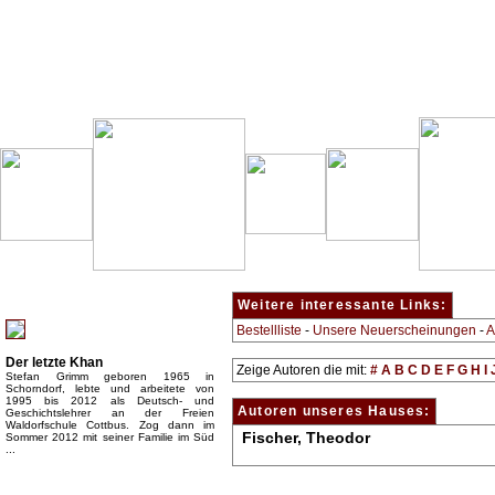
Besondere Empfehlung:
Weitere interessante Links:
Bestellliste
-
Unsere Neuerscheinungen
-
A
Der letzte Khan
Zeige Autoren die mit:
#
A
B
C
D
E
F
G
H
I
Stefan Grimm geboren 1965 in
Schorndorf, lebte und arbeitete von
1995 bis 2012 als Deutsch- und
Autoren unseres Hauses:
Geschichtslehrer an der Freien
Waldorfschule Cottbus. Zog dann im
Fischer, Theodor
Sommer 2012 mit seiner Familie im Süd
...
Top Bücherkategorien: