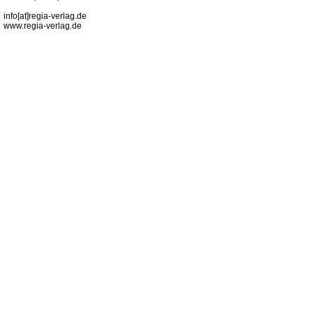
info[at]regia-verlag.de
www.regia-verlag.de