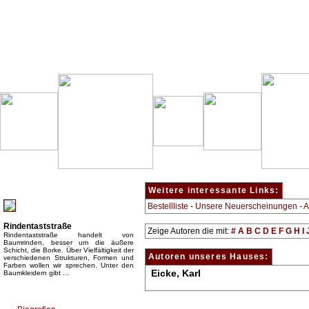
Besondere Empfehlung:
Weitere interessante Links:
Bestellliste
-
Unsere Neuerscheinungen
-
A
Rindentaststraße
Zeige Autoren die mit:
#
A
B
C
D
E
F
G
H
I
Rindentaststraße handelt von
Baumrinden, besser um die äußere
Schicht, die Borke. Über Vielfältigkeit der
Autoren unseres Hauses:
verschiedenen Strukturen, Formen und
Farben wollen wir sprechen. Unter den
Eicke, Karl
Baumkleidern gibt ...
Top Bücherkategorien: