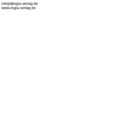
info[at]regia-verlag.de
www.regia-verlag.de