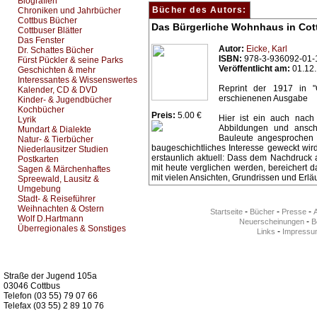
Biografien
Bücher des Autors:
Chroniken und Jahrbücher
Cottbus Bücher
Das Bürgerliche Wohnhaus in Cot
Cottbuser Blätter
Das Fenster
Autor:
Eicke, Karl
Dr. Schattes Bücher
ISBN:
978-3-936092-01-
Fürst Pückler & seine Parks
Veröffentlicht am:
01.12
Geschichten & mehr
Interessantes & Wissenswertes
Reprint der 1917 in "
Kalender, CD & DVD
erschienenen Ausgabe
Kinder- & Jugendbücher
Kochbücher
Preis:
5.00 €
Hier ist ein auch nach 
Lyrik
Abbildungen und anscha
Mundart & Dialekte
Bauleute angesprochen w
Natur- & Tierbücher
baugeschichtliches Interesse geweckt wi
Niederlausitzer Studien
erstaunlich aktuell: Dass dem Nachdruck 
Postkarten
mit heute verglichen werden, bereichert 
Sagen & Märchenhaftes
mit vielen Ansichten, Grundrissen und Erlä
Spreewald, Lausitz &
Umgebung
Stadt- & Reiseführer
Weihnachten & Ostern
-
-
-
Startseite
Bücher
Presse
Wolf D.Hartmann
-
Neuerscheinungen
Be
Überregionales & Sonstiges
-
Links
Impressu
Kurz-Info:
Straße der Jugend 105a
03046 Cottbus
Telefon (03 55) 79 07 66
Telefax (03 55) 2 89 10 76