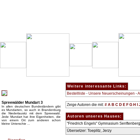
Besondere Empfehlung:
Weitere interessante Links:
Bestellliste
-
Unsere Neuerscheinungen
-
A
Spreewälder Mundart 3
Zeige Autoren die mit:
#
A
B
C
D
E
F
G
H
I
In allen deutschen Bundesländern gibt
es Mundarten, so auch in Brandenburg
die Niederlausitz mit dem Spreewald.
Autoren unseres Hauses:
Jede Mundart hat ihre Eigenheiten, die
von einem Ort zum anderen schon
"Friedrich Engels" Gymnasium Senftenber
kleine Unterschie ...
Übersetzer: Toeplitz, Jerzy
Top Bücherkategorien: