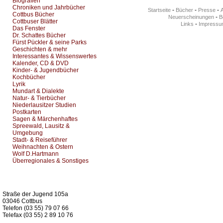
Biografien
Chroniken und Jahrbücher
-
-
-
Startseite
Bücher
Presse
Cottbus Bücher
-
Neuerscheinungen
Be
Cottbuser Blätter
-
Links
Impressu
Das Fenster
Dr. Schattes Bücher
Fürst Pückler & seine Parks
Geschichten & mehr
Interessantes & Wissenswertes
Kalender, CD & DVD
Kinder- & Jugendbücher
Kochbücher
Lyrik
Mundart & Dialekte
Natur- & Tierbücher
Niederlausitzer Studien
Postkarten
Sagen & Märchenhaftes
Spreewald, Lausitz &
Umgebung
Stadt- & Reiseführer
Weihnachten & Ostern
Wolf D.Hartmann
Überregionales & Sonstiges
Kurz-Info:
Straße der Jugend 105a
03046 Cottbus
Telefon (03 55) 79 07 66
Telefax (03 55) 2 89 10 76