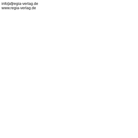
info[at]regia-verlag.de
www.regia-verlag.de