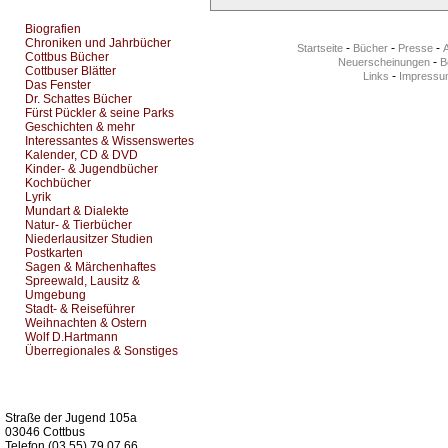
Top Bücherkategorien:
Biografien
Chroniken und Jahrbücher
-
-
-
Startseite
Bücher
Presse
Cottbus Bücher
-
Neuerscheinungen
Be
Cottbuser Blätter
-
Links
Impressu
Das Fenster
Dr. Schattes Bücher
Fürst Pückler & seine Parks
Geschichten & mehr
Interessantes & Wissenswertes
Kalender, CD & DVD
Kinder- & Jugendbücher
Kochbücher
Lyrik
Mundart & Dialekte
Natur- & Tierbücher
Niederlausitzer Studien
Postkarten
Sagen & Märchenhaftes
Spreewald, Lausitz &
Umgebung
Stadt- & Reiseführer
Weihnachten & Ostern
Wolf D.Hartmann
Überregionales & Sonstiges
Kurz-Info:
Straße der Jugend 105a
03046 Cottbus
Telefon (03 55) 79 07 66