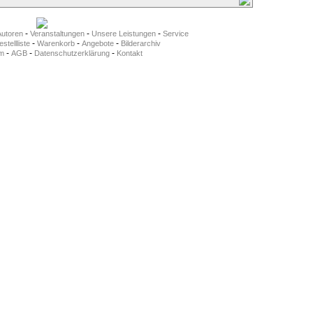
-
-
-
Autoren
Veranstaltungen
Unsere Leistungen
Service
-
-
-
stellliste
Warenkorb
Angebote
Bilderarchiv
-
-
-
m
AGB
Datenschutzerklärung
Kontakt