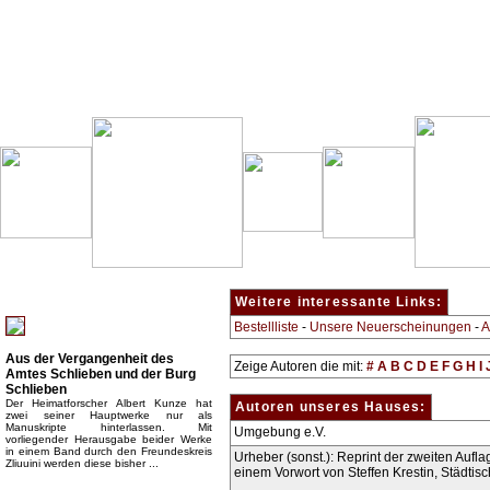
Besondere Empfehlung:
Weitere interessante Links:
Bestellliste
-
Unsere Neuerscheinungen
-
A
Aus der Vergangenheit des
Zeige Autoren die mit:
#
A
B
C
D
E
F
G
H
I
Amtes Schlieben und der Burg
Schlieben
Der Heimatforscher Albert Kunze hat
Autoren unseres Hauses:
zwei seiner Hauptwerke nur als
Manuskripte hinterlassen. Mit
Umgebung e.V.
vorliegender Herausgabe beider Werke
in einem Band durch den Freundeskreis
Urheber (sonst.): Reprint der zweiten Aufl
Zliuuini werden diese bisher ...
einem Vorwort von Steffen Krestin, Städti