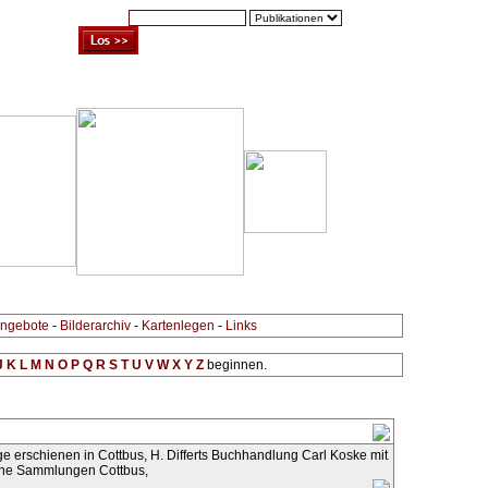
Suche:
Warenkorb (0)
Zur Kasse
Kontakt
ngebote
-
Bilderarchiv
-
Kartenlegen
-
Links
J
K
L
M
N
O
P
Q
R
S
T
U
V
W
X
Y
Z
beginnen.
age erschienen in Cottbus, H. Differts Buchhandlung Carl Koske mit
sche Sammlungen Cottbus,