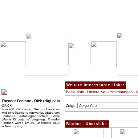
Besondere Empfehlung:
Weitere interessante Links:
Bestellliste
-
Unsere Neuerscheinungen
-
A
Theodor Fontane - Dich trägt dein
Glück
Zeige:
Zum 200. Geburtstag Theodor Fontanes
wird eine illustrierte Auswahlausgabe von
Fontanes autobiographischem Werk
„Meine Kinderjahre“ vorgelegt. Theodor
Fontane wurde am 30. Dezember 1819
Bücher - Übersicht:
in Neuruppin g ...
Top Bücherkategorien: