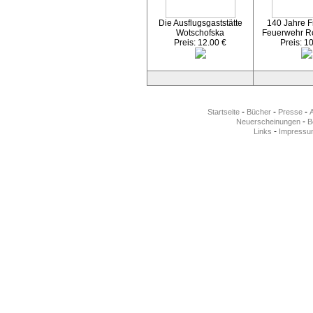
Die Ausflugsgaststätte
140 Jahre Fr
Wotschofska
Feuerwehr R
Preis: 12.00 €
Preis: 1
-
-
-
Startseite
Bücher
Presse
-
Neuerscheinungen
Be
-
Links
Impressu