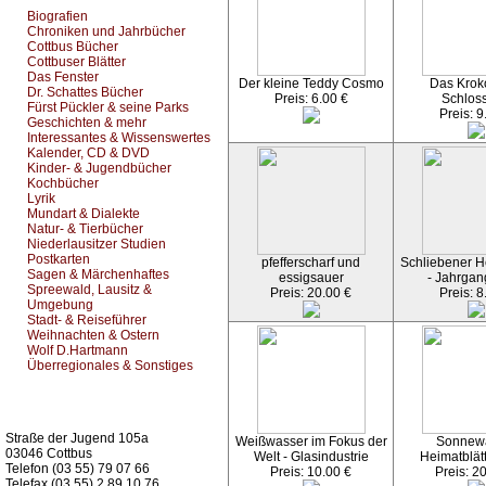
Biografien
Chroniken und Jahrbücher
Cottbus Bücher
Cottbuser Blätter
Das Fenster
Der kleine Teddy Cosmo
Das Kroko
Dr. Schattes Bücher
Preis: 6.00 €
Schlos
Fürst Pückler & seine Parks
Preis: 9
Geschichten & mehr
Interessantes & Wissenswertes
Kalender, CD & DVD
Kinder- & Jugendbücher
Kochbücher
Lyrik
Mundart & Dialekte
Natur- & Tierbücher
Niederlausitzer Studien
Postkarten
pfefferscharf und
Schliebener He
Sagen & Märchenhaftes
essigsauer
- Jahrgan
Spreewald, Lausitz &
Preis: 20.00 €
Preis: 8
Umgebung
Stadt- & Reiseführer
Weihnachten & Ostern
Wolf D.Hartmann
Überregionales & Sonstiges
Kurz-Info:
Straße der Jugend 105a
Weißwasser im Fokus der
Sonnew
03046 Cottbus
Welt - Glasindustrie
Heimatblät
Telefon (03 55) 79 07 66
Preis: 10.00 €
Preis: 2
Telefax (03 55) 2 89 10 76