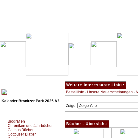
Besondere Empfehlung:
Weitere interessante Links:
Bestellliste
-
Unsere Neuerscheinungen
-
A
Kalender Branitzer Park 2025 A3
...
Zeige:
Top Bücherkategorien:
Biografien
Bücher - Übersicht:
Chroniken und Jahrbücher
Cottbus Bücher
Cottbuser Blätter