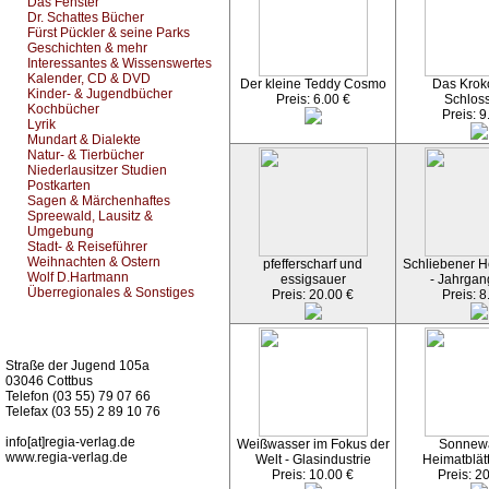
Das Fenster
Dr. Schattes Bücher
Fürst Pückler & seine Parks
Geschichten & mehr
Interessantes & Wissenswertes
Kalender, CD & DVD
Der kleine Teddy Cosmo
Das Kroko
Kinder- & Jugendbücher
Preis: 6.00 €
Schlos
Kochbücher
Preis: 9
Lyrik
Mundart & Dialekte
Natur- & Tierbücher
Niederlausitzer Studien
Postkarten
Sagen & Märchenhaftes
Spreewald, Lausitz &
Umgebung
Stadt- & Reiseführer
Weihnachten & Ostern
pfefferscharf und
Schliebener He
Wolf D.Hartmann
essigsauer
- Jahrgan
Überregionales & Sonstiges
Preis: 20.00 €
Preis: 8
Kurz-Info:
Straße der Jugend 105a
03046 Cottbus
Telefon (03 55) 79 07 66
Telefax (03 55) 2 89 10 76
info[at]regia-verlag.de
Weißwasser im Fokus der
Sonnew
www.regia-verlag.de
Welt - Glasindustrie
Heimatblät
Preis: 10.00 €
Preis: 2