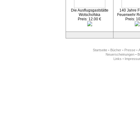
Die Ausflugsgaststätte
140 Jahre Fr
Wotschofska
Feuerwehr R
Preis: 12.00 €
Preis: 1
-
-
-
Startseite
Bücher
Presse
-
Neuerscheinungen
Be
-
Links
Impressu