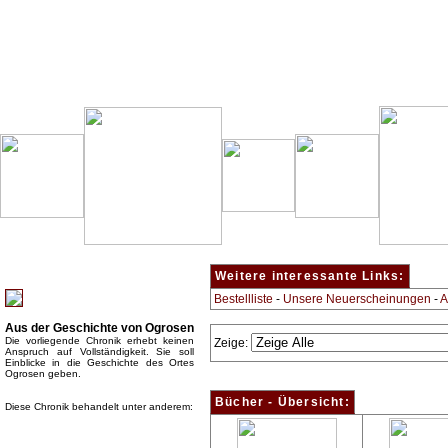
Besondere Empfehlung:
Weitere interessante Links:
Bestellliste
-
Unsere Neuerscheinungen
-
A
Aus der Geschichte von Ogrosen
Die vorliegende Chronik erhebt keinen
Zeige:
Anspruch auf Vollständigkeit. Sie soll
Einblicke in die Geschichte des Ortes
Ogrosen geben.
Bücher - Übersicht:
Diese Chronik behandelt unter anderem: