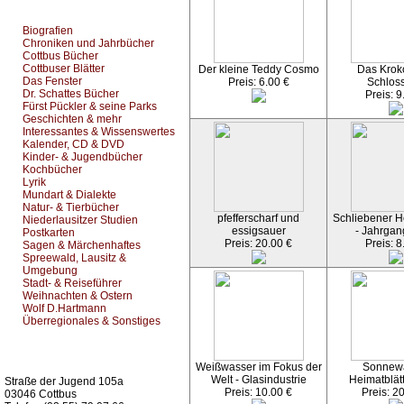
Top Bücherkategorien:
Biografien
Chroniken und Jahrbücher
Cottbus Bücher
Cottbuser Blätter
Der kleine Teddy Cosmo
Das Kroko
Das Fenster
Preis: 6.00 €
Schlos
Dr. Schattes Bücher
Preis: 9
Fürst Pückler & seine Parks
Geschichten & mehr
Interessantes & Wissenswertes
Kalender, CD & DVD
Kinder- & Jugendbücher
Kochbücher
Lyrik
Mundart & Dialekte
Natur- & Tierbücher
pfefferscharf und
Schliebener He
Niederlausitzer Studien
essigsauer
- Jahrgan
Postkarten
Preis: 20.00 €
Preis: 8
Sagen & Märchenhaftes
Spreewald, Lausitz &
Umgebung
Stadt- & Reiseführer
Weihnachten & Ostern
Wolf D.Hartmann
Überregionales & Sonstiges
Kurz-Info:
Weißwasser im Fokus der
Sonnew
Welt - Glasindustrie
Heimatblät
Straße der Jugend 105a
Preis: 10.00 €
Preis: 2
03046 Cottbus