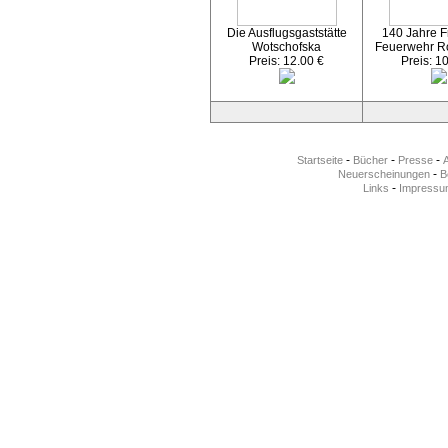
Die Ausflugsgaststätte
140 Jahre Fr
Wotschofska
Feuerwehr R
Preis: 12.00 €
Preis: 1
-
-
-
Startseite
Bücher
Presse
-
Neuerscheinungen
Be
-
Links
Impressu