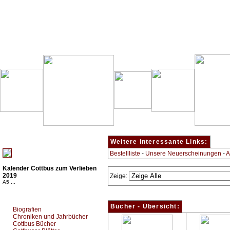
Besondere Empfehlung:
Weitere interessante Links:
Bestellliste
-
Unsere Neuerscheinungen
-
A
Kalender Cottbus zum Verlieben
2019
Zeige:
A5 ...
Top Bücherkategorien:
Bücher - Übersicht:
Biografien
Chroniken und Jahrbücher
Cottbus Bücher