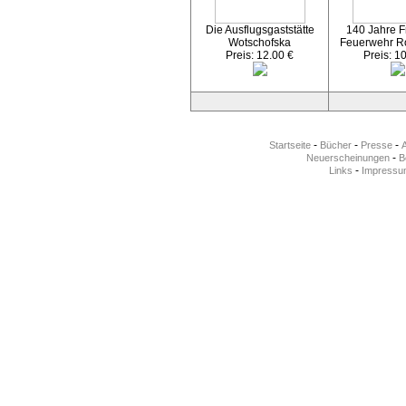
Die Ausflugsgaststätte
140 Jahre Fr
Wotschofska
Feuerwehr R
Preis: 12.00 €
Preis: 1
-
-
-
Startseite
Bücher
Presse
-
Neuerscheinungen
Be
-
Links
Impressu