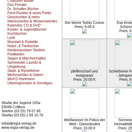
Cottbuser Blätter
Das Fenster
Dr. Schattes Bücher
Fürst Pückler & seine Parks
Geschichten & mehr
Interessantes & Wissenswertes
Der kleine Teddy Cosmo
Das Kroko
Kalender, CD & DVD
Preis: 6.00 €
Schlos
Kinder- & Jugendbücher
Preis: 9
Kochbücher
Lyrik
Mundart & Dialekte
Natur- & Tierbücher
Niederlausitzer Studien
Postkarten
Sagen & Märchenhaftes
Spreewald, Lausitz &
Umgebung
Stadt- & Reiseführer
pfefferscharf und
Schliebener He
Weihnachten & Ostern
essigsauer
- Jahrgan
Wolf D.Hartmann
Preis: 20.00 €
Preis: 8
Überregionales & Sonstiges
Kurz-Info:
Straße der Jugend 105a
03046 Cottbus
Telefon (03 55) 79 07 66
Telefax (03 55) 2 89 10 76
Weißwasser im Fokus der
Sonnew
info[at]regia-verlag.de
Welt - Glasindustrie
Heimatblät
www.regia-verlag.de
Preis: 10.00 €
Preis: 2