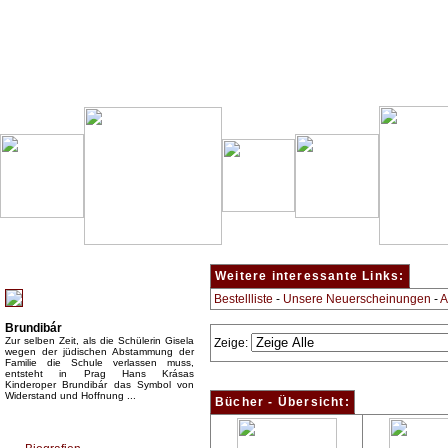
Besondere Empfehlung:
Weitere interessante Links:
Bestellliste
-
Unsere Neuerscheinungen
-
A
Brundibár
Zur selben Zeit, als die Schülerin Gisela
Zeige:
wegen der jüdischen Abstammung der
Familie die Schule verlassen muss,
entsteht in Prag Hans Krásas
Kinderoper Brundibár das Symbol von
Widerstand und Hoffnung ...
Bücher - Übersicht:
Top Bücherkategorien: