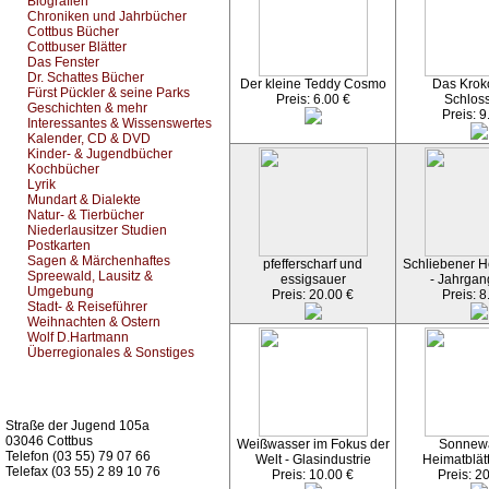
Biografien
Chroniken und Jahrbücher
Cottbus Bücher
Cottbuser Blätter
Das Fenster
Dr. Schattes Bücher
Der kleine Teddy Cosmo
Das Kroko
Fürst Pückler & seine Parks
Preis: 6.00 €
Schlos
Geschichten & mehr
Preis: 9
Interessantes & Wissenswertes
Kalender, CD & DVD
Kinder- & Jugendbücher
Kochbücher
Lyrik
Mundart & Dialekte
Natur- & Tierbücher
Niederlausitzer Studien
Postkarten
Sagen & Märchenhaftes
pfefferscharf und
Schliebener He
Spreewald, Lausitz &
essigsauer
- Jahrgan
Umgebung
Preis: 20.00 €
Preis: 8
Stadt- & Reiseführer
Weihnachten & Ostern
Wolf D.Hartmann
Überregionales & Sonstiges
Kurz-Info:
Straße der Jugend 105a
03046 Cottbus
Weißwasser im Fokus der
Sonnew
Telefon (03 55) 79 07 66
Welt - Glasindustrie
Heimatblät
Telefax (03 55) 2 89 10 76
Preis: 10.00 €
Preis: 2