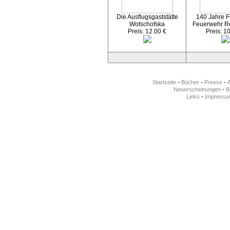
Die Ausflugsgaststätte
140 Jahre Fr
Wotschofska
Feuerwehr R
Preis: 12.00 €
Preis: 1
-
-
-
Startseite
Bücher
Presse
-
Neuerscheinungen
Be
-
Links
Impressu