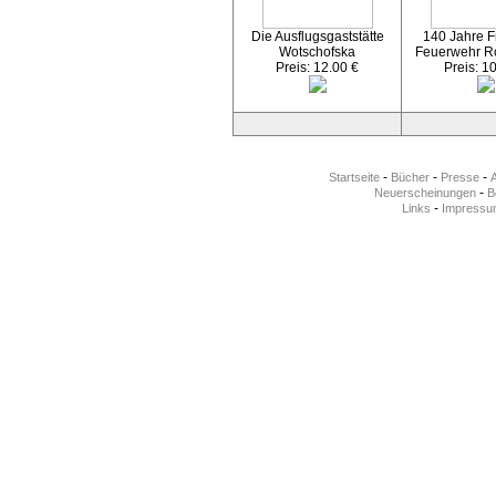
Die Ausflugsgaststätte
140 Jahre Fr
Wotschofska
Feuerwehr R
Preis: 12.00 €
Preis: 1
-
-
-
Startseite
Bücher
Presse
-
Neuerscheinungen
Be
-
Links
Impressu