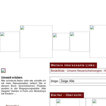
Besondere Empfehlung:
Weitere interessante Links:
Bestellliste
-
Unsere Neuerscheinungen
-
A
Umwelt erleben
Wie schmeckt Natur oder wie schaffe ich
Zeige:
mir mein Naturparadies selber! Die in
diesem Buch beschriebenen Projekte
wurden in der Begegnungsstätte „Alte
Ziegelei“ Gahlen in Form von Workshops
mit Kindern ...
Bücher - Übersicht:
Top Bücherkategorien: