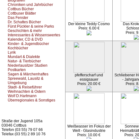
Biografien
Chroniken und Jahrbücher
Cottbus Bücher
Cottbuser Blätter
Das Fenster
Dr. Schattes Bücher
Der kleine Teddy Cosmo
Das Kroko
Fürst Pückler & seine Parks
Preis: 6.00 €
Schlos
Geschichten & mehr
Preis: 9
Interessantes & Wissenswertes
Kalender, CD & DVD
Kinder- & Jugendbücher
Kochbücher
Lyrik
Mundart & Dialekte
Natur- & Tierbücher
Niederlausitzer Studien
Postkarten
Sagen & Märchenhaftes
pfefferscharf und
Schliebener He
Spreewald, Lausitz &
essigsauer
- Jahrgan
Umgebung
Preis: 20.00 €
Preis: 8
Stadt- & Reiseführer
Weihnachten & Ostern
Wolf D.Hartmann
Überregionales & Sonstiges
Kurz-Info:
Straße der Jugend 105a
03046 Cottbus
Weißwasser im Fokus der
Sonnew
Telefon (03 55) 79 07 66
Welt - Glasindustrie
Heimatblät
Telefax (03 55) 2 89 10 76
Preis: 10.00 €
Preis: 2