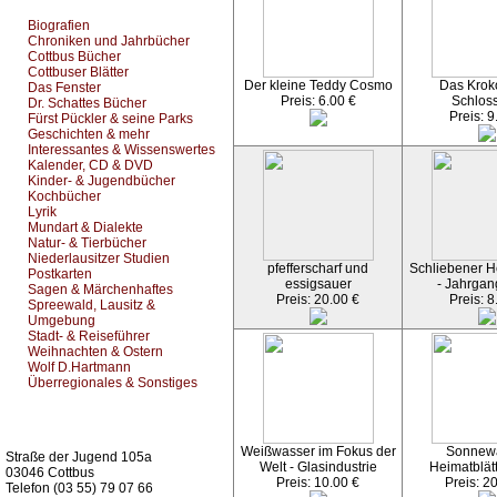
Biografien
Chroniken und Jahrbücher
Cottbus Bücher
Cottbuser Blätter
Der kleine Teddy Cosmo
Das Kroko
Das Fenster
Preis: 6.00 €
Schlos
Dr. Schattes Bücher
Preis: 9
Fürst Pückler & seine Parks
Geschichten & mehr
Interessantes & Wissenswertes
Kalender, CD & DVD
Kinder- & Jugendbücher
Kochbücher
Lyrik
Mundart & Dialekte
Natur- & Tierbücher
Niederlausitzer Studien
pfefferscharf und
Schliebener He
Postkarten
essigsauer
- Jahrgan
Sagen & Märchenhaftes
Preis: 20.00 €
Preis: 8
Spreewald, Lausitz &
Umgebung
Stadt- & Reiseführer
Weihnachten & Ostern
Wolf D.Hartmann
Überregionales & Sonstiges
Kurz-Info:
Weißwasser im Fokus der
Sonnew
Straße der Jugend 105a
Welt - Glasindustrie
Heimatblät
03046 Cottbus
Preis: 10.00 €
Preis: 2
Telefon (03 55) 79 07 66