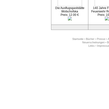
Die Ausflugsgaststätte
140 Jahre Fr
Wotschofska
Feuerwehr R
Preis: 12.00 €
Preis: 1
-
-
-
Startseite
Bücher
Presse
-
Neuerscheinungen
Be
-
Links
Impressu