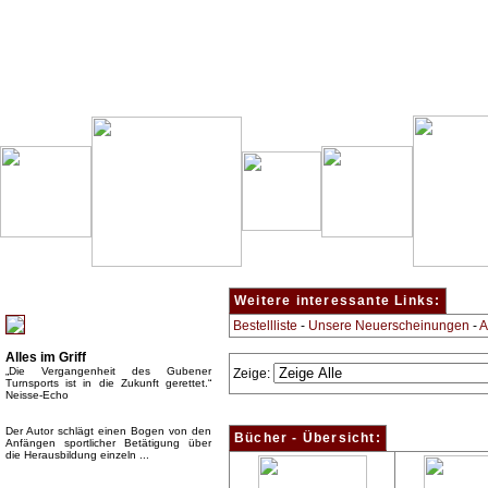
Besondere Empfehlung:
Weitere interessante Links:
Bestellliste
-
Unsere Neuerscheinungen
-
A
Alles im Griff
„Die Vergangenheit des Gubener
Zeige:
Turnsports ist in die Zukunft gerettet.“
Neisse-Echo
Der Autor schlägt einen Bogen von den
Bücher - Übersicht:
Anfängen sportlicher Betätigung über
die Herausbildung einzeln ...
Top Bücherkategorien: