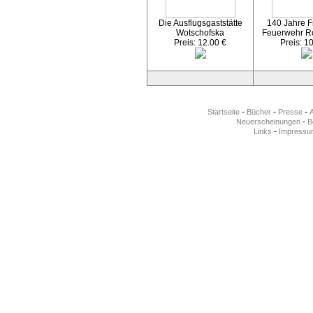
Die Ausflugsgaststätte
140 Jahre Fr
Wotschofska
Feuerwehr R
Preis: 12.00 €
Preis: 1
-
-
-
Startseite
Bücher
Presse
-
Neuerscheinungen
Be
-
Links
Impressu