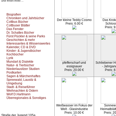
und Ihnen Anrei ...
Top Bücherkategorien:
Biografien
Chroniken und Jahrbücher
Der kleine Teddy Cosmo
Das Kroko
Cottbus Bücher
Preis: 6.00 €
Schlos
Cottbuser Blätter
Preis: 9
Das Fenster
Dr. Schattes Bücher
Fürst Pückler & seine Parks
Geschichten & mehr
Interessantes & Wissenswertes
Kalender, CD & DVD
Kinder- & Jugendbücher
Kochbücher
Lyrik
Mundart & Dialekte
pfefferscharf und
Schliebener He
Natur- & Tierbücher
essigsauer
- Jahrgan
Niederlausitzer Studien
Preis: 20.00 €
Preis: 8
Postkarten
Sagen & Märchenhaftes
Spreewald, Lausitz &
Umgebung
Stadt- & Reiseführer
Weihnachten & Ostern
Wolf D.Hartmann
Überregionales & Sonstiges
Weißwasser im Fokus der
Sonnew
Kurz-Info:
Welt - Glasindustrie
Heimatblät
Preis: 10.00 €
Preis: 2
Straße der Jugend 105a