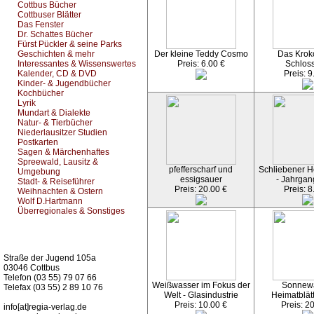
Cottbus Bücher
Cottbuser Blätter
Das Fenster
Dr. Schattes Bücher
Fürst Pückler & seine Parks
Geschichten & mehr
Der kleine Teddy Cosmo
Das Kroko
Interessantes & Wissenswertes
Preis: 6.00 €
Schlos
Kalender, CD & DVD
Preis: 9
Kinder- & Jugendbücher
Kochbücher
Lyrik
Mundart & Dialekte
Natur- & Tierbücher
Niederlausitzer Studien
Postkarten
Sagen & Märchenhaftes
Spreewald, Lausitz &
pfefferscharf und
Schliebener He
Umgebung
essigsauer
- Jahrgan
Stadt- & Reiseführer
Preis: 20.00 €
Preis: 8
Weihnachten & Ostern
Wolf D.Hartmann
Überregionales & Sonstiges
Kurz-Info:
Straße der Jugend 105a
03046 Cottbus
Telefon (03 55) 79 07 66
Weißwasser im Fokus der
Sonnew
Telefax (03 55) 2 89 10 76
Welt - Glasindustrie
Heimatblät
Preis: 10.00 €
Preis: 2
info[at]regia-verlag.de