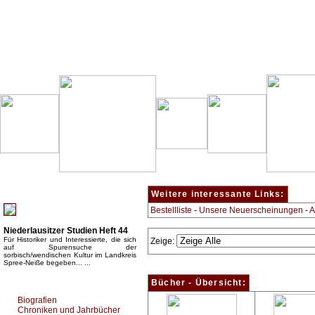
Besondere Empfehlung:
Weitere interessante Links:
Bestellliste
-
Unsere Neuerscheinungen
-
A
Niederlausitzer Studien Heft 44
Für Historiker und Interessierte, die sich
Zeige:
auf Spurensuche der
sorbisch/wendischen Kultur im Landkreis
Spree-Neiße begeben... ...
Top Bücherkategorien:
Bücher - Übersicht:
Biografien
Chroniken und Jahrbücher