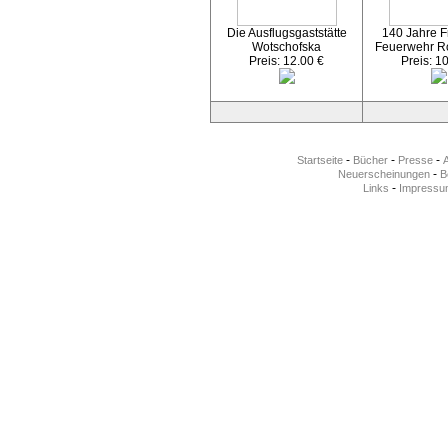
Die Ausflugsgaststätte
140 Jahre Fr
Wotschofska
Feuerwehr R
Preis: 12.00 €
Preis: 1
-
-
-
Startseite
Bücher
Presse
-
Neuerscheinungen
Be
-
Links
Impressu