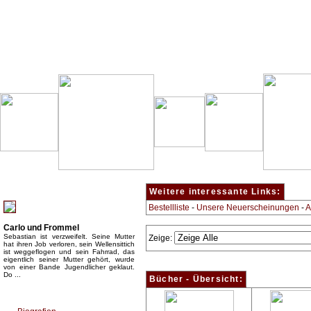
Besondere Empfehlung:
Weitere interessante Links:
Bestellliste
-
Unsere Neuerscheinungen
-
A
Carlo und Frommel
Sebastian ist verzweifelt. Seine Mutter
Zeige:
hat ihren Job verloren, sein Wellensittich
ist weggeflogen und sein Fahrrad, das
eigentlich seiner Mutter gehört, wurde
von einer Bande Jugendlicher geklaut.
Do ...
Bücher - Übersicht:
Top Bücherkategorien: