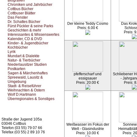
Biografien
Chroniken und Jahrbücher
Cottbus Bücher
Cottbuser Blätter
Das Fenster
Dr. Schattes Bücher
Der kleine Teddy Cosmo
Das Kroko
Fürst Pückler & seine Parks
Preis: 6.00 €
Schlos
Geschichten & mehr
Preis: 9
Interessantes & Wissenswertes
Kalender, CD & DVD
Kinder- & Jugendbücher
Kochbücher
Lyrik
Mundart & Dialekte
Natur- & Tierbücher
Niederlausitzer Studien
Postkarten
Sagen & Märchenhaftes
pfefferscharf und
Schliebener He
Spreewald, Lausitz &
essigsauer
- Jahrgan
Umgebung
Preis: 20.00 €
Preis: 8
Stadt- & Reiseführer
Weihnachten & Ostern
Wolf D.Hartmann
Überregionales & Sonstiges
Kurz-Info:
Straße der Jugend 105a
03046 Cottbus
Weißwasser im Fokus der
Sonnew
Telefon (03 55) 79 07 66
Welt - Glasindustrie
Heimatblät
Telefax (03 55) 2 89 10 76
Preis: 10.00 €
Preis: 2