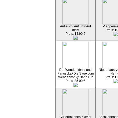
Auf euch! Auf uns! Auf
Plapperm
dich!
Preis: 1
Preis: 14.90 €
Der Wendenkönig und
Niederlausitz
Panuscka+Die Sage vom
Heft 
Wendenkönig: Band1+2
Preis: 1
Preis: 35.00 €
Gut erhaltenes Klavier
Schliebener 