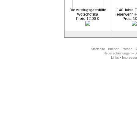
Die Ausflugsgaststätte
140 Jahre Fr
Wotschofska
Feuerwehr R
Preis: 12.00 €
Preis: 1
-
-
-
Startseite
Bücher
Presse
-
Neuerscheinungen
Be
-
Links
Impressu