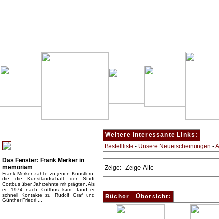
Besondere Empfehlung:
Weitere interessante Links:
Bestellliste
-
Unsere Neuerscheinungen
-
A
Das Fenster: Frank Merker in
memoriam
Zeige:
Frank Merker zählte zu jenen Künstlern,
die die Kunstlandschaft der Stadt
Cottbus über Jahrzehnte mit prägten. Als
er 1974 nach Cottbus kam, fand er
schnell Kontakte zu Rudolf Graf und
Bücher - Übersicht:
Günther Friedri ...
Top Bücherkategorien: