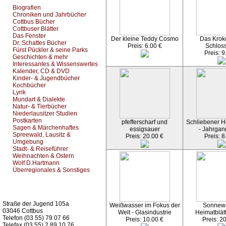
Biografien
Chroniken und Jahrbücher
Cottbus Bücher
Cottbuser Blätter
Das Fenster
Der kleine Teddy Cosmo
Das Kroko
Dr. Schattes Bücher
Preis: 6.00 €
Schlos
Fürst Pückler & seine Parks
Preis: 9
Geschichten & mehr
Interessantes & Wissenswertes
Kalender, CD & DVD
Kinder- & Jugendbücher
Kochbücher
Lyrik
Mundart & Dialekte
Natur- & Tierbücher
Niederlausitzer Studien
Postkarten
pfefferscharf und
Schliebener He
Sagen & Märchenhaftes
essigsauer
- Jahrgan
Spreewald, Lausitz &
Preis: 20.00 €
Preis: 8
Umgebung
Stadt- & Reiseführer
Weihnachten & Ostern
Wolf D.Hartmann
Überregionales & Sonstiges
Kurz-Info:
Straße der Jugend 105a
Weißwasser im Fokus der
Sonnew
03046 Cottbus
Welt - Glasindustrie
Heimatblät
Telefon (03 55) 79 07 66
Preis: 10.00 €
Preis: 2
Telefax (03 55) 2 89 10 76