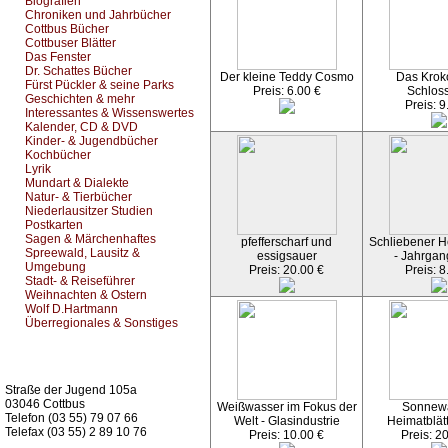
Biografien
Chroniken und Jahrbücher
Cottbus Bücher
Cottbuser Blätter
Das Fenster
Dr. Schattes Bücher
Der kleine Teddy Cosmo
Das Kroko
Fürst Pückler & seine Parks
Preis: 6.00 €
Schlos
Geschichten & mehr
Preis: 9
Interessantes & Wissenswertes
Kalender, CD & DVD
Kinder- & Jugendbücher
Kochbücher
Lyrik
Mundart & Dialekte
Natur- & Tierbücher
Niederlausitzer Studien
Postkarten
Sagen & Märchenhaftes
pfefferscharf und
Schliebener He
Spreewald, Lausitz &
essigsauer
- Jahrgan
Umgebung
Preis: 20.00 €
Preis: 8
Stadt- & Reiseführer
Weihnachten & Ostern
Wolf D.Hartmann
Überregionales & Sonstiges
Kurz-Info:
Straße der Jugend 105a
03046 Cottbus
Weißwasser im Fokus der
Sonnew
Telefon (03 55) 79 07 66
Welt - Glasindustrie
Heimatblät
Telefax (03 55) 2 89 10 76
Preis: 10.00 €
Preis: 2