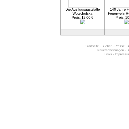
Die Ausflugsgaststätte
140 Jahre Fr
Wotschofska
Feuerwehr R
Preis: 12.00 €
Preis: 1
-
-
-
Startseite
Bücher
Presse
-
Neuerscheinungen
Be
-
Links
Impressu