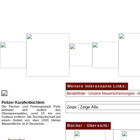
Besondere Empfehlung:
Weitere interessante Links:
Bestellliste
-
Unsere Neuerscheinungen
-
A
Peitzer Karpfenbüchlein
Die Fischer- und Festungsstadt Peitz
Zeige:
befindet sich südlich des
Oberspreewaldes, rund 15 km von
Cottbus entfernt. Die Teichlandschaft auf
einem Gebiet von über 1000 Hektar
Wasserfläche ist in Deutschla ...
Bücher - Übersicht:
Top Bücherkategorien: