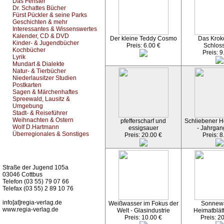
Das Fenster
Dr. Schattes Bücher
Fürst Pückler & seine Parks
Geschichten & mehr
Interessantes & Wissenswertes
Kalender, CD & DVD
Der kleine Teddy Cosmo
Das Kroko
Kinder- & Jugendbücher
Preis: 6.00 €
Schlos
Kochbücher
Preis: 9
Lyrik
Mundart & Dialekte
Natur- & Tierbücher
Niederlausitzer Studien
Postkarten
Sagen & Märchenhaftes
Spreewald, Lausitz &
Umgebung
Stadt- & Reiseführer
Weihnachten & Ostern
pfefferscharf und
Schliebener He
Wolf D.Hartmann
essigsauer
- Jahrgan
Überregionales & Sonstiges
Preis: 20.00 €
Preis: 8
Kurz-Info:
Straße der Jugend 105a
03046 Cottbus
Telefon (03 55) 79 07 66
Telefax (03 55) 2 89 10 76
info[at]regia-verlag.de
Weißwasser im Fokus der
Sonnew
www.regia-verlag.de
Welt - Glasindustrie
Heimatblät
Preis: 10.00 €
Preis: 2