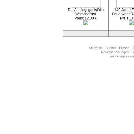
Die Ausflugsgaststätte
140 Jahre Fr
Wotschofska
Feuerwehr R
Preis: 12.00 €
Preis: 1
-
-
-
Startseite
Bücher
Presse
-
Neuerscheinungen
Be
-
Links
Impressu