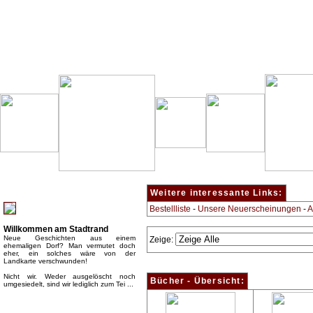
Besondere Empfehlung:
Weitere interessante Links:
Bestellliste
-
Unsere Neuerscheinungen
-
A
Willkommen am Stadtrand
Neue Geschichten aus einem
Zeige:
ehemaligen Dorf? Man vermutet doch
eher, ein solches wäre von der
Landkarte verschwunden!
Nicht wir. Weder ausgelöscht noch
Bücher - Übersicht:
umgesiedelt, sind wir lediglich zum Tei ...
Top Bücherkategorien: