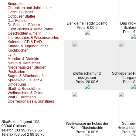
Biografien
Chroniken und Jahrbücher
Cottbus Bücher
Cottbuser Blätter
Das Fenster
Der kleine Teddy Cosmo
Das Kroko
Dr. Schattes Bücher
Preis: 6.00 €
Schlos
Fürst Pückler & seine Parks
Preis: 9
Geschichten & mehr
Interessantes & Wissenswertes
Kalender, CD & DVD
Kinder- & Jugendbücher
Kochbücher
Lyrik
Mundart & Dialekte
Natur- & Tierbücher
Niederlausitzer Studien
Postkarten
pfefferscharf und
Schliebener He
Sagen & Märchenhaftes
essigsauer
- Jahrgan
Spreewald, Lausitz &
Preis: 20.00 €
Preis: 8
Umgebung
Stadt- & Reiseführer
Weihnachten & Ostern
Wolf D.Hartmann
Überregionales & Sonstiges
Kurz-Info:
Straße der Jugend 105a
Weißwasser im Fokus der
Sonnew
03046 Cottbus
Welt - Glasindustrie
Heimatblät
Telefon (03 55) 79 07 66
Preis: 10.00 €
Preis: 2
Telefax (03 55) 2 89 10 76