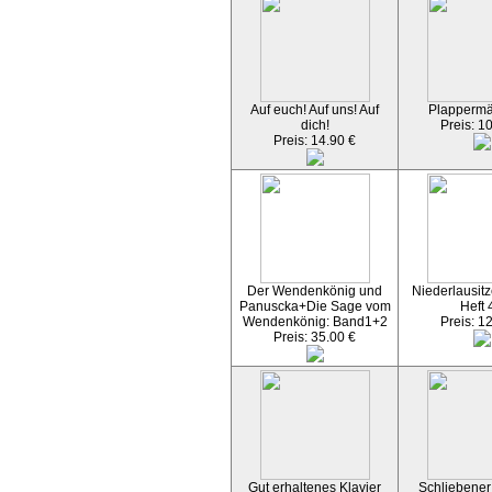
Auf euch! Auf uns! Auf
Plapperm
dich!
Preis: 1
Preis: 14.90 €
Der Wendenkönig und
Niederlausitz
Panuscka+Die Sage vom
Heft 
Wendenkönig: Band1+2
Preis: 1
Preis: 35.00 €
Gut erhaltenes Klavier
Schliebener 