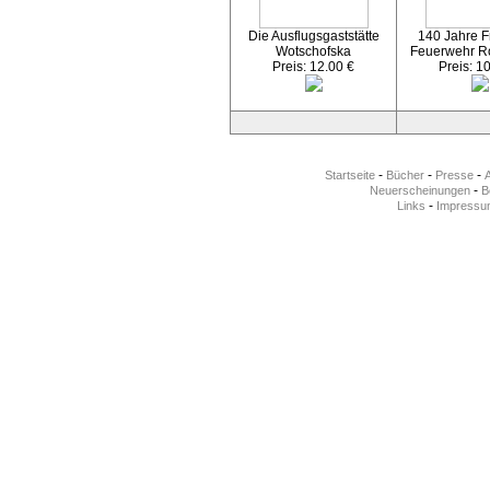
Die Ausflugsgaststätte
140 Jahre Fr
Wotschofska
Feuerwehr R
Preis: 12.00 €
Preis: 1
-
-
-
Startseite
Bücher
Presse
-
Neuerscheinungen
Be
-
Links
Impressu