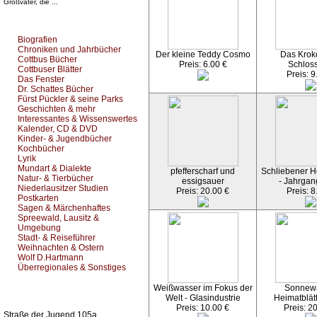
Großvater, die ...
Top Bücherkategorien:
Biografien
Chroniken und Jahrbücher
Der kleine Teddy Cosmo
Das Kroko
Cottbus Bücher
Preis: 6.00 €
Schlos
Cottbuser Blätter
Preis: 9
Das Fenster
Dr. Schattes Bücher
Fürst Pückler & seine Parks
Geschichten & mehr
Interessantes & Wissenswertes
Kalender, CD & DVD
Kinder- & Jugendbücher
Kochbücher
Lyrik
Mundart & Dialekte
pfefferscharf und
Schliebener He
Natur- & Tierbücher
essigsauer
- Jahrgan
Niederlausitzer Studien
Preis: 20.00 €
Preis: 8
Postkarten
Sagen & Märchenhaftes
Spreewald, Lausitz &
Umgebung
Stadt- & Reiseführer
Weihnachten & Ostern
Wolf D.Hartmann
Überregionales & Sonstiges
Weißwasser im Fokus der
Sonnew
Kurz-Info:
Welt - Glasindustrie
Heimatblät
Preis: 10.00 €
Preis: 2
Straße der Jugend 105a