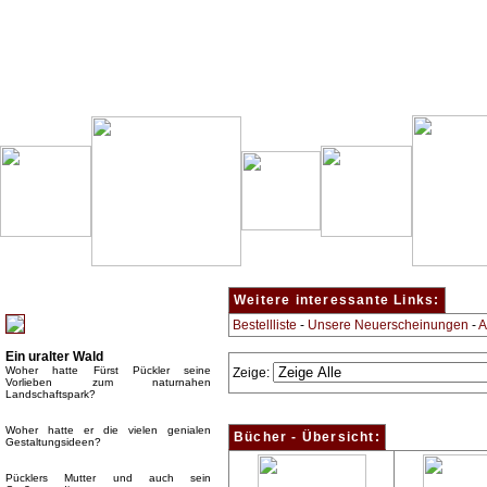
Besondere Empfehlung:
Weitere interessante Links:
Bestellliste
-
Unsere Neuerscheinungen
-
A
Ein uralter Wald
Woher hatte Fürst Pückler seine
Zeige:
Vorlieben zum naturnahen
Landschaftspark?
Woher hatte er die vielen genialen
Bücher - Übersicht:
Gestaltungsideen?
Pücklers Mutter und auch sein