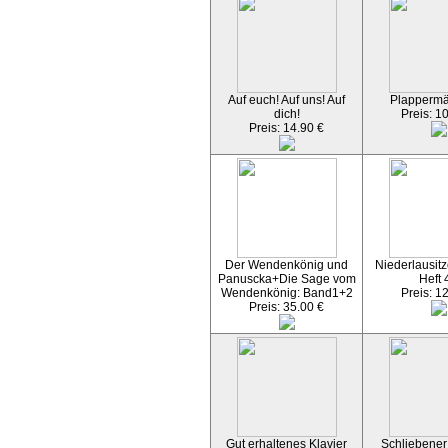
Auf euch! Auf uns! Auf
Plapperm
dich!
Preis: 1
Preis: 14.90 €
Der Wendenkönig und
Niederlausitz
Panuscka+Die Sage vom
Heft 
Wendenkönig: Band1+2
Preis: 1
Preis: 35.00 €
Gut erhaltenes Klavier
Schliebener 