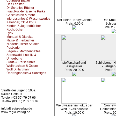
Cottbuser Blätter
Das Fenster
Dr. Schattes Bücher
Fürst Pückler & seine Parks
Geschichten & mehr
Interessantes & Wissenswertes
Der kleine Teddy Cosmo
Das Kroko
Kalender, CD & DVD
Preis: 6.00 €
Schlos
Kinder- & Jugendbücher
Preis: 9
Kochbücher
Lyrik
Mundart & Dialekte
Natur- & Tierbücher
Niederlausitzer Studien
Postkarten
Sagen & Märchenhaftes
Spreewald, Lausitz &
Umgebung
Stadt- & Reiseführer
pfefferscharf und
Schliebener He
Weihnachten & Ostern
essigsauer
- Jahrgan
Wolf D.Hartmann
Preis: 20.00 €
Preis: 8
Überregionales & Sonstiges
Kurz-Info:
Straße der Jugend 105a
03046 Cottbus
Telefon (03 55) 79 07 66
Telefax (03 55) 2 89 10 76
Weißwasser im Fokus der
Sonnew
info[at]regia-verlag.de
Welt - Glasindustrie
Heimatblät
www.regia-verlag.de
Preis: 10.00 €
Preis: 2