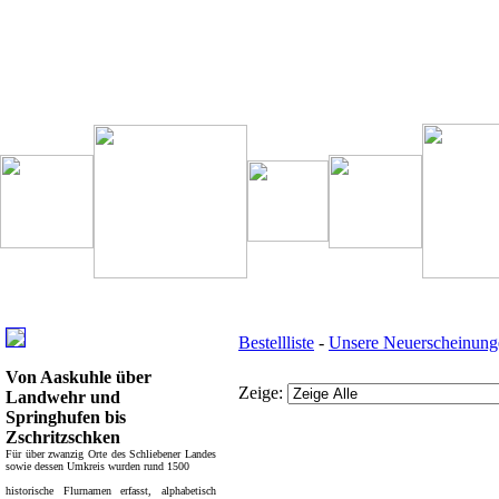
Besondere Empfehlung:
Weitere interessante Links:
Bestellliste
-
Unsere Neuerscheinung
Von Aaskuhle über
Zeige:
Landwehr und
Springhufen bis
Zschritzschken
Für über zwanzig Orte des Schliebener Landes
sowie dessen Umkreis wurden rund 1500
Bücher - Übersicht:
historische Flurnamen erfasst, alphabetisch