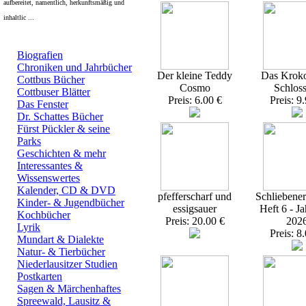
aufbereitet, namentlich, herkunftsmäßig und
inhaltlic ...
Top Bücherkategorien:
Biografien
Chroniken und Jahrbücher
Der kleine Teddy
Das Kroko
Cottbus Bücher
Cosmo
Schlos
Cottbuser Blätter
Preis: 6.00 €
Preis: 9
Das Fenster
Dr. Schattes Bücher
Fürst Pückler & seine
Parks
Geschichten & mehr
Interessantes &
Wissenswertes
Kalender, CD & DVD
pfefferscharf und
Schliebener
Kinder- & Jugendbücher
essigsauer
Heft 6 - J
Kochbücher
Preis: 20.00 €
202
Lyrik
Preis: 8
Mundart & Dialekte
Natur- & Tierbücher
Niederlausitzer Studien
Postkarten
Sagen & Märchenhaftes
Spreewald, Lausitz &