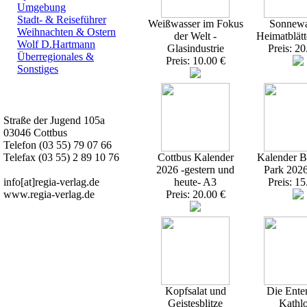
Umgebung
Stadt- & Reiseführer
Weißwasser im Fokus
Sonnewa
Weihnachten & Ostern
der Welt -
Heimatblätt
Wolf D.Hartmann
Glasindustrie
Preis: 20
Überregionales &
Preis: 10.00 €
Sonstiges
Kurz-Info:
Straße der Jugend 105a
03046 Cottbus
Telefon (03 55) 79 07 66
Telefax (03 55) 2 89 10 76
Cottbus Kalender
Kalender Br
2026 -gestern und
Park 202
info[at]regia-verlag.de
heute- A3
Preis: 15
www.regia-verlag.de
Preis: 20.00 €
Kopfsalat und
Die Ente
Geistesblitze
Kathl