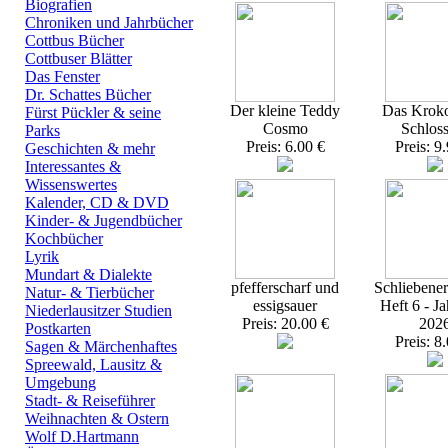
Biografien
Chroniken und Jahrbücher
Cottbus Bücher
Cottbuser Blätter
Das Fenster
Dr. Schattes Bücher
Der kleine Teddy
Das Kroko
Fürst Pückler & seine
Cosmo
Schlos
Parks
Preis: 6.00 €
Preis: 9
Geschichten & mehr
Interessantes &
Wissenswertes
Kalender, CD & DVD
Kinder- & Jugendbücher
Kochbücher
Lyrik
Mundart & Dialekte
pfefferscharf und
Schliebener
Natur- & Tierbücher
essigsauer
Heft 6 - J
Niederlausitzer Studien
Preis: 20.00 €
202
Postkarten
Preis: 8
Sagen & Märchenhaftes
Spreewald, Lausitz &
Umgebung
Stadt- & Reiseführer
Weihnachten & Ostern
Wolf D.Hartmann