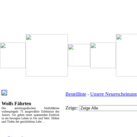
Besondere Empfehlung:
Weitere interessante Links:
Bestellliste
-
Unsere Neuerscheinung
Wolfs Fährten
Zeige:
Die autobiografischen Wolfsfährten
widerspiegeln 75 ausgewählte Erlebnisse des
Autors. Sie geben einen spannenden Einblick
in ein bewegtes Leben in Ost und West. Höhen
und Tiefen der geschildrten Lebe ...
Top Bücherkategorien:
Bücher - Übersicht: