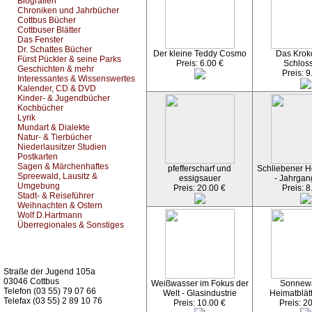
Biografien
Chroniken und Jahrbücher
Cottbus Bücher
Cottbuser Blätter
Das Fenster
Dr. Schattes Bücher
Der kleine Teddy Cosmo
Das Kroko
Fürst Pückler & seine Parks
Preis: 6.00 €
Schlos
Geschichten & mehr
Preis: 9
Interessantes & Wissenswertes
Kalender, CD & DVD
Kinder- & Jugendbücher
Kochbücher
Lyrik
Mundart & Dialekte
Natur- & Tierbücher
Niederlausitzer Studien
Postkarten
Sagen & Märchenhaftes
pfefferscharf und
Schliebener He
Spreewald, Lausitz &
essigsauer
- Jahrgan
Umgebung
Preis: 20.00 €
Preis: 8
Stadt- & Reiseführer
Weihnachten & Ostern
Wolf D.Hartmann
Überregionales & Sonstiges
Kurz-Info:
Straße der Jugend 105a
03046 Cottbus
Weißwasser im Fokus der
Sonnew
Telefon (03 55) 79 07 66
Welt - Glasindustrie
Heimatblät
Telefax (03 55) 2 89 10 76
Preis: 10.00 €
Preis: 2