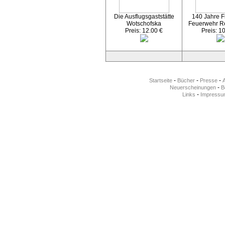
Die Ausflugsgaststätte
140 Jahre Fr
Wotschofska
Feuerwehr R
Preis: 12.00 €
Preis: 1
-
-
-
Startseite
Bücher
Presse
-
Neuerscheinungen
Be
-
Links
Impressu