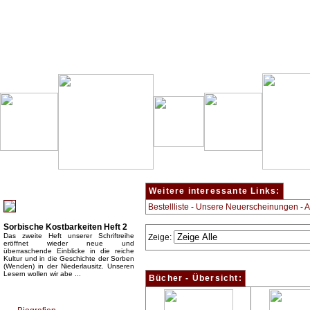
Besondere Empfehlung:
Weitere interessante Links:
Bestellliste
-
Unsere Neuerscheinungen
-
A
Sorbische Kostbarkeiten Heft 2
Das zweite Heft unserer Schriftreihe
Zeige:
eröffnet wieder neue und
überraschende Einblicke in die reiche
Kultur und in die Geschichte der Sorben
(Wenden) in der Niederlausitz. Unseren
Lesern wollen wir abe ...
Bücher - Übersicht:
Top Bücherkategorien: