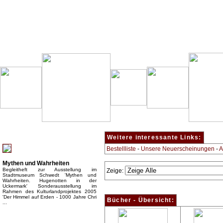
Besondere Empfehlung:
Weitere interessante Links:
Bestellliste
-
Unsere Neuerscheinungen
-
A
Mythen und Wahrheiten
Begleitheft zur Ausstellung im
Zeige:
Stadtmuseum Schwedt 'Mythen und
Wahrheiten. Hugenotten in der
Uckermark' Sonderausstellung im
Rahmen des Kulturlandprojektes 2005
'Der Himmel auf Erden - 1000 Jahre Chri
Bücher - Übersicht:
...
Top Bücherkategorien: