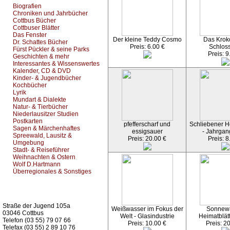
Biografien
Chroniken und Jahrbücher
Cottbus Bücher
Cottbuser Blätter
Das Fenster
Der kleine Teddy Cosmo
Das Kroko
Dr. Schattes Bücher
Preis: 6.00 €
Schlos
Fürst Pückler & seine Parks
Preis: 9
Geschichten & mehr
Interessantes & Wissenswertes
Kalender, CD & DVD
Kinder- & Jugendbücher
Kochbücher
Lyrik
Mundart & Dialekte
Natur- & Tierbücher
Niederlausitzer Studien
Postkarten
pfefferscharf und
Schliebener He
Sagen & Märchenhaftes
essigsauer
- Jahrgan
Spreewald, Lausitz &
Preis: 20.00 €
Preis: 8
Umgebung
Stadt- & Reiseführer
Weihnachten & Ostern
Wolf D.Hartmann
Überregionales & Sonstiges
Kurz-Info:
Straße der Jugend 105a
Weißwasser im Fokus der
Sonnew
03046 Cottbus
Welt - Glasindustrie
Heimatblät
Telefon (03 55) 79 07 66
Preis: 10.00 €
Preis: 2
Telefax (03 55) 2 89 10 76