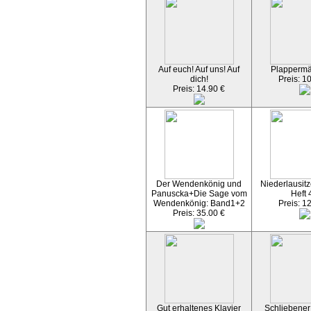
Auf euch! Auf uns! Auf
Plapperm
dich!
Preis: 1
Preis: 14.90 €
Der Wendenkönig und
Niederlausitz
Panuscka+Die Sage vom
Heft 
Wendenkönig: Band1+2
Preis: 1
Preis: 35.00 €
Gut erhaltenes Klavier
Schliebener 