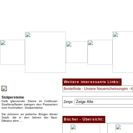
Besondere Empfehlung:
Weitere interessante Links:
Bestellliste
-
Unsere Neuerscheinungen
-
A
Stolpersteine
Gelb glänzende Steine im Cottbuser
Zeige:
Straßenpflaster zwingen den Passanten
zum Innehalten. Stolpersteine.
Sie erinnern an jüdische Bürger dieser
Stadt, die in den Jahren der Nazi-
Bücher - Übersicht:
Diktatur dem ...
Top Bücherkategorien: