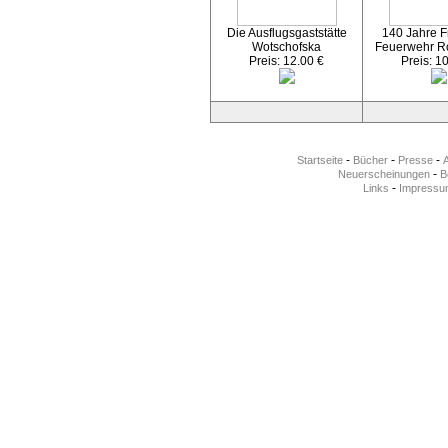
Die Ausflugsgaststätte
140 Jahre Fr
Wotschofska
Feuerwehr R
Preis: 12.00 €
Preis: 1
-
-
-
Startseite
Bücher
Presse
-
Neuerscheinungen
Be
-
Links
Impressu