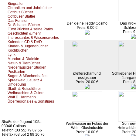
Biografien
Chroniken und Jahrbücher
Cottbus Bücher
Cottbuser Blätter
Das Fenster
Der kleine Teddy Cosmo
Das Kroko
Dr. Schattes Bücher
Preis: 6.00 €
Schlos
Fürst Pückler & seine Parks
Preis: 9
Geschichten & mehr
Interessantes & Wissenswertes
Kalender, CD & DVD
Kinder- & Jugendbücher
Kochbücher
Lyrik
Mundart & Dialekte
Natur- & Tierbücher
Niederlausitzer Studien
Postkarten
pfefferscharf und
Schliebener He
Sagen & Märchenhaftes
essigsauer
- Jahrgan
Spreewald, Lausitz &
Preis: 20.00 €
Preis: 8
Umgebung
Stadt- & Reiseführer
Weihnachten & Ostern
Wolf D.Hartmann
Überregionales & Sonstiges
Kurz-Info:
Straße der Jugend 105a
Weißwasser im Fokus der
Sonnew
03046 Cottbus
Welt - Glasindustrie
Heimatblät
Telefon (03 55) 79 07 66
Preis: 10.00 €
Preis: 2
Telefax (03 55) 2 89 10 76