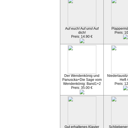
Auf euch! Auf uns! Auf
Plapperm
dich!
Preis: 1
Preis: 14.90 €
Der Wendenkönig und
Niederlausitz
Panuscka+Die Sage vom
Heft 
Wendenkönig: Band1+2
Preis: 1
Preis: 35.00 €
Gut erhaltenes Klavier
Schliebener 