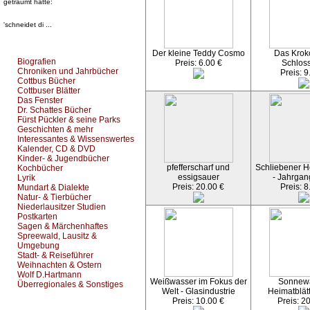
geträumt hatte:
'schneidet di ...
Top Bücherkategorien:
Der kleine Teddy Cosmo
Das Kroko
Biografien
Preis: 6.00 €
Schlos
Chroniken und Jahrbücher
Preis: 9
Cottbus Bücher
Cottbuser Blätter
Das Fenster
Dr. Schattes Bücher
Fürst Pückler & seine Parks
Geschichten & mehr
Interessantes & Wissenswertes
Kalender, CD & DVD
Kinder- & Jugendbücher
pfefferscharf und
Schliebener He
Kochbücher
essigsauer
- Jahrgan
Lyrik
Preis: 20.00 €
Preis: 8
Mundart & Dialekte
Natur- & Tierbücher
Niederlausitzer Studien
Postkarten
Sagen & Märchenhaftes
Spreewald, Lausitz &
Umgebung
Stadt- & Reiseführer
Weihnachten & Ostern
Wolf D.Hartmann
Weißwasser im Fokus der
Sonnew
Überregionales & Sonstiges
Welt - Glasindustrie
Heimatblät
Preis: 10.00 €
Preis: 2