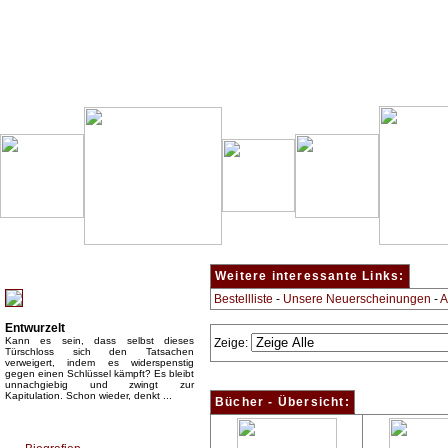
Besondere Empfehlung:
Weitere interessante Links:
Bestellliste
-
Unsere Neuerscheinungen
-
A
Entwurzelt
Kann es sein, dass selbst dieses
Zeige:
Türschloss sich den Tatsachen
verweigert, indem es widerspenstig
gegen einen Schlüssel kämpft? Es bleibt
unnachgiebig und zwingt zur
Kapitulation. Schon wieder, denkt ...
Bücher - Übersicht:
Top Bücherkategorien: