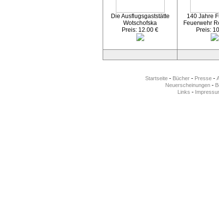
Die Ausflugsgaststätte
140 Jahre Fr
Wotschofska
Feuerwehr R
Preis: 12.00 €
Preis: 1
-
-
-
Startseite
Bücher
Presse
-
Neuerscheinungen
Be
-
Links
Impressu