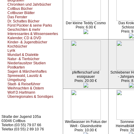
Biografien
Chroniken und Jahrbücher
Cottbus Bücher
Cottbuser Blätter
Das Fenster
Dr. Schattes Bücher
Der kleine Teddy Cosmo
Das Kroko
Fürst Pückler & seine Parks
Preis: 6.00 €
Schlos
Geschichten & mehr
Preis: 9
Interessantes & Wissenswertes
Kalender, CD & DVD
Kinder- & Jugendbücher
Kochbücher
Lyrik
Mundart & Dialekte
Natur- & Tierbücher
Niederlausitzer Studien
Postkarten
Sagen & Märchenhaftes
pfefferscharf und
Schliebener He
Spreewald, Lausitz &
essigsauer
- Jahrgan
Umgebung
Preis: 20.00 €
Preis: 8
Stadt- & Reiseführer
Weihnachten & Ostern
Wolf D.Hartmann
Überregionales & Sonstiges
Kurz-Info:
Straße der Jugend 105a
03046 Cottbus
Weißwasser im Fokus der
Sonnew
Telefon (03 55) 79 07 66
Welt - Glasindustrie
Heimatblät
Telefax (03 55) 2 89 10 76
Preis: 10.00 €
Preis: 2