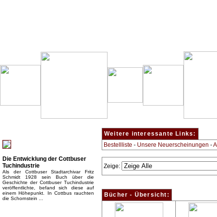
Besondere Empfehlung:
Weitere interessante Links:
Bestellliste
-
Unsere Neuerscheinungen
-
A
Die Entwicklung der Cottbuser
Tuchindustrie
Zeige:
Als der Cottbuser Stadtarchivar Fritz
Schmidt 1928 sein Buch über die
Geschichte der Cottbuser Tuchindustrie
veröffentlichte, befand sich diese auf
einem Höhepunkt. In Cottbus rauchten
Bücher - Übersicht:
die Schornstein ...
Top Bücherkategorien: