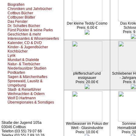
Biografien
Chroniken und Jahrbücher
Cottbus Bücher
Cottbuser Blätter
Das Fenster
Der kleine Teddy Cosmo
Das Kroko
Dr. Schattes Bücher
Preis: 6.00 €
Schlos
Fürst Pückler & seine Parks
Preis: 9
Geschichten & mehr
Interessantes & Wissenswertes
Kalender, CD & DVD
Kinder- & Jugendbücher
Kochbücher
Lyrik
Mundart & Dialekte
Natur- & Tierbücher
Niederlausitzer Studien
Postkarten
pfefferscharf und
Schliebener He
Sagen & Märchenhaftes
essigsauer
- Jahrgan
Spreewald, Lausitz &
Preis: 20.00 €
Preis: 8
Umgebung
Stadt- & Reiseführer
Weihnachten & Ostern
Wolf D.Hartmann
Überregionales & Sonstiges
Kurz-Info:
Straße der Jugend 105a
Weißwasser im Fokus der
Sonnew
03046 Cottbus
Welt - Glasindustrie
Heimatblät
Telefon (03 55) 79 07 66
Preis: 10.00 €
Preis: 2
Telefax (03 55) 2 89 10 76