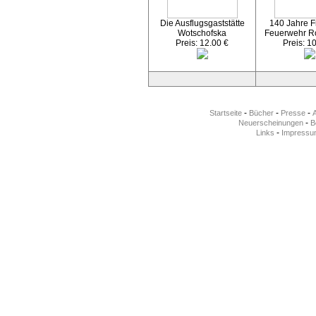
Die Ausflugsgaststätte
140 Jahre Fr
Wotschofska
Feuerwehr R
Preis: 12.00 €
Preis: 1
-
-
-
Startseite
Bücher
Presse
-
Neuerscheinungen
Be
-
Links
Impressu