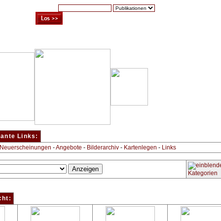
Suche:
Warenkorb (0)
Zur Kasse
Kontakt
sante Links:
 Neuerscheinungen
-
Angebote
-
Bilderarchiv
-
Kartenlegen
-
Links
Kategorien
cht: