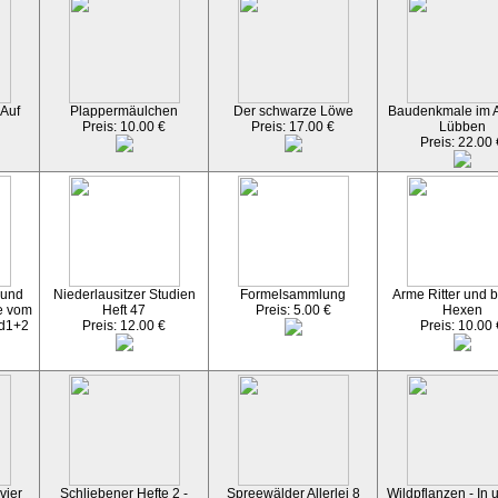
 Auf
Plappermäulchen
Der schwarze Löwe
Baudenkmale im Al
Preis: 10.00 €
Preis: 17.00 €
Lübben
Preis: 22.00 
 und
Niederlausitzer Studien
Formelsammlung
Arme Ritter und 
e vom
Heft 47
Preis: 5.00 €
Hexen
d1+2
Preis: 12.00 €
Preis: 10.00 
vier
Schliebener Hefte 2 -
Spreewälder Allerlei 8
Wildpflanzen - In