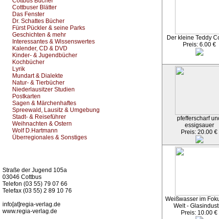
Cottbus Bücher
Cottbuser Blätter
Das Fenster
Dr. Schattes Bücher
Fürst Pückler & seine Parks
Geschichten & mehr
Der kleine Teddy 
Interessantes & Wissenswertes
Preis: 6.00 €
Kalender, CD & DVD
Kinder- & Jugendbücher
Kochbücher
Lyrik
Mundart & Dialekte
Natur- & Tierbücher
Niederlausitzer Studien
Postkarten
Sagen & Märchenhaftes
Spreewald, Lausitz & Umgebung
Stadt- & Reiseführer
pfefferscharf un
Weihnachten & Ostern
essigsauer
Wolf D.Hartmann
Preis: 20.00 €
Überregionales & Sonstiges
Kurz-Info:
Straße der Jugend 105a
03046 Cottbus
Telefon (03 55) 79 07 66
Telefax (03 55) 2 89 10 76
Weißwasser im Foku
info[at]regia-verlag.de
Welt - Glasindust
www.regia-verlag.de
Preis: 10.00 €