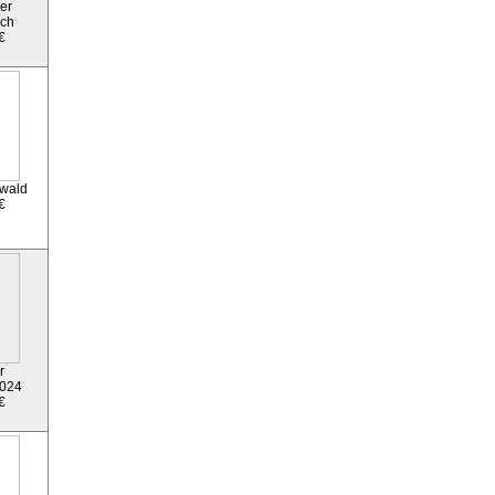
er
ich
€
ewald
€
r
2024
€