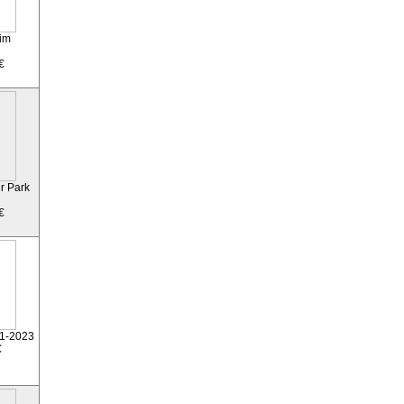
im
€
r Park
€
 1-2023
€