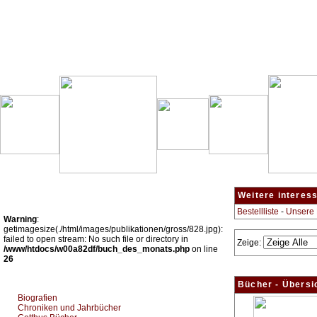
Besondere Empfehlung:
Weitere interes
Bestellliste
-
Unsere
Warning
:
getimagesize(./html/images/publikationen/gross/828.jpg):
failed to open stream: No such file or directory in
Zeige:
/www/htdocs/w00a82df/buch_des_monats.php
on line
26
Top Bücherkategorien:
Bücher - Übersi
Biografien
Chroniken und Jahrbücher