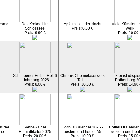
Cosmo
Das Krokodil im
Apfelmus in der Nacht
Viele Künstler u
Schlosssee
Preis: 0.00 €
Werk
Preis: 9.90 €
Preis: 10.00 
d
Schliebener Hefte - Heft 6
Chronik Chemiefaserwerk
Kleinstadtspie
- Jahrgang 2026
Teil III
Rothenburg 2
Preis: 8.00 €
Preis: 10.00 €
Preis: 14.90 
s der
Sonnewalder
Cottbus Kalender 2026 -
Cottbus Kalender 
rie
Heimatblätter 2025
gestern und heute- A5
gestern und heut
Preis: 20.00 €
Preis: 10.00 €
Preis: 15.00 