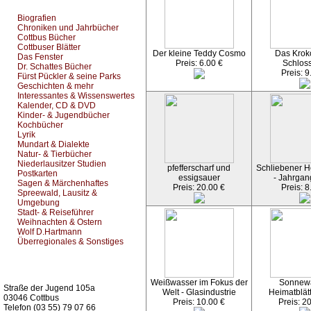
Biografien
Chroniken und Jahrbücher
Cottbus Bücher
Cottbuser Blätter
Der kleine Teddy Cosmo
Das Kroko
Das Fenster
Preis: 6.00 €
Schlos
Dr. Schattes Bücher
Preis: 9
Fürst Pückler & seine Parks
Geschichten & mehr
Interessantes & Wissenswertes
Kalender, CD & DVD
Kinder- & Jugendbücher
Kochbücher
Lyrik
Mundart & Dialekte
Natur- & Tierbücher
Niederlausitzer Studien
pfefferscharf und
Schliebener He
Postkarten
essigsauer
- Jahrgan
Sagen & Märchenhaftes
Preis: 20.00 €
Preis: 8
Spreewald, Lausitz &
Umgebung
Stadt- & Reiseführer
Weihnachten & Ostern
Wolf D.Hartmann
Überregionales & Sonstiges
Kurz-Info:
Weißwasser im Fokus der
Sonnew
Straße der Jugend 105a
Welt - Glasindustrie
Heimatblät
03046 Cottbus
Preis: 10.00 €
Preis: 2
Telefon (03 55) 79 07 66