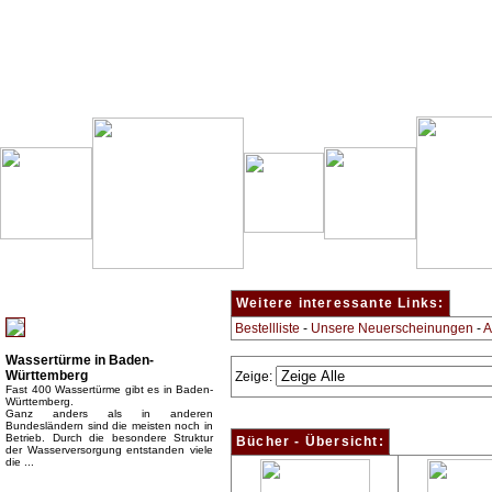
Besondere Empfehlung:
Weitere interessante Links:
Bestellliste
-
Unsere Neuerscheinungen
-
A
Wassertürme in Baden-
Württemberg
Zeige:
Fast 400 Wassertürme gibt es in Baden-
Württemberg.
Ganz anders als in anderen
Bundesländern sind die meisten noch in
Betrieb. Durch die besondere Struktur
Bücher - Übersicht:
der Wasserversorgung entstanden viele
die ...
Top Bücherkategorien: