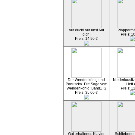
Auf euch! Auf uns! Auf
Plapperm
dich!
Preis: 1
Preis: 14.90 €
Der Wendenkönig und
Niederlausitz
Panuscka+Die Sage vom
Heft 
Wendenkönig: Band1+2
Preis: 1
Preis: 35.00 €
Gut erhaltenes Klavier
Schliebener 