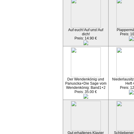
Auf euch! Auf uns! Auf
Plapperm
dich!
Preis: 1
Preis: 14.90 €
Der Wendenkönig und
Niederlausitz
Panuscka+Die Sage vom
Heft 
Wendenkönig: Band1+2
Preis: 1
Preis: 35.00 €
Gut erhaltenes Klavier
Schliebener 