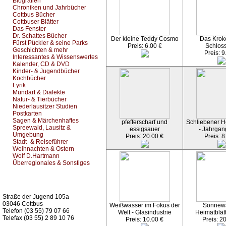
Biografien
Chroniken und Jahrbücher
Cottbus Bücher
Cottbuser Blätter
Das Fenster
Dr. Schattes Bücher
Der kleine Teddy Cosmo
Das Kroko
Fürst Pückler & seine Parks
Preis: 6.00 €
Schlos
Geschichten & mehr
Preis: 9
Interessantes & Wissenswertes
Kalender, CD & DVD
Kinder- & Jugendbücher
Kochbücher
Lyrik
Mundart & Dialekte
Natur- & Tierbücher
Niederlausitzer Studien
Postkarten
Sagen & Märchenhaftes
pfefferscharf und
Schliebener He
Spreewald, Lausitz &
essigsauer
- Jahrgan
Umgebung
Preis: 20.00 €
Preis: 8
Stadt- & Reiseführer
Weihnachten & Ostern
Wolf D.Hartmann
Überregionales & Sonstiges
Kurz-Info:
Straße der Jugend 105a
03046 Cottbus
Weißwasser im Fokus der
Sonnew
Telefon (03 55) 79 07 66
Welt - Glasindustrie
Heimatblät
Telefax (03 55) 2 89 10 76
Preis: 10.00 €
Preis: 2