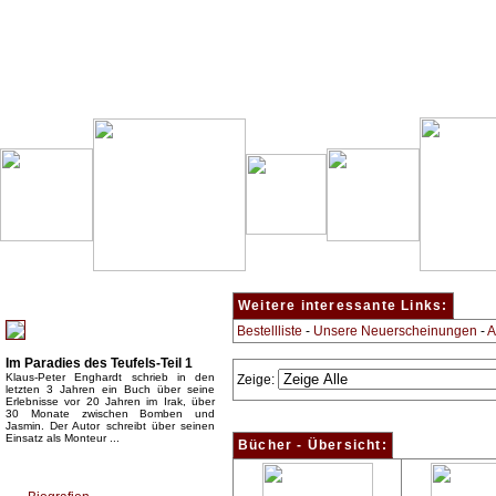
Besondere Empfehlung:
Weitere interessante Links:
Bestellliste
-
Unsere Neuerscheinungen
-
A
Im Paradies des Teufels-Teil 1
Klaus-Peter Enghardt schrieb in den
Zeige:
letzten 3 Jahren ein Buch über seine
Erlebnisse vor 20 Jahren im Irak, über
30 Monate zwischen Bomben und
Jasmin. Der Autor schreibt über seinen
Einsatz als Monteur ...
Bücher - Übersicht:
Top Bücherkategorien: