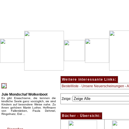
Besondere Empfehlung:
Weitere interessante Links:
Bestellliste
-
Unsere Neuerscheinungen
-
A
Jule Mondschaf Wolkenboot
Es gibt Erwachsene, die kennen die
Zeige:
kindliche Seele ganz vorzüglich, sie sind
Kindern auf besondere Weise nahe. Zu
ihnen gehören Martin Luther, Hoffmann
von Fallersleben, Paula Dehmel,
Ringelnatz, Eisl ...
Bücher - Übersicht:
Top Bücherkategorien: