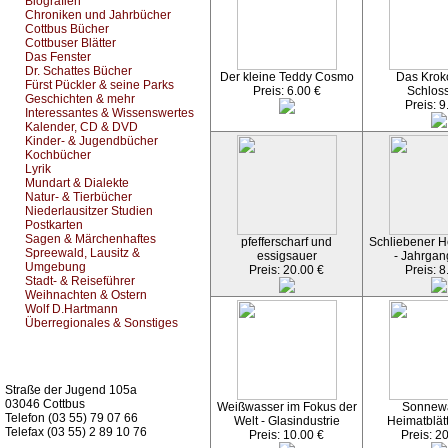
Biografien
Chroniken und Jahrbücher
Cottbus Bücher
Cottbuser Blätter
Das Fenster
Dr. Schattes Bücher
Der kleine Teddy Cosmo
Das Kroko
Fürst Pückler & seine Parks
Preis: 6.00 €
Schlos
Geschichten & mehr
Preis: 9
Interessantes & Wissenswertes
Kalender, CD & DVD
Kinder- & Jugendbücher
Kochbücher
Lyrik
Mundart & Dialekte
Natur- & Tierbücher
Niederlausitzer Studien
Postkarten
Sagen & Märchenhaftes
pfefferscharf und
Schliebener He
Spreewald, Lausitz &
essigsauer
- Jahrgan
Umgebung
Preis: 20.00 €
Preis: 8
Stadt- & Reiseführer
Weihnachten & Ostern
Wolf D.Hartmann
Überregionales & Sonstiges
Kurz-Info:
Straße der Jugend 105a
03046 Cottbus
Weißwasser im Fokus der
Sonnew
Telefon (03 55) 79 07 66
Welt - Glasindustrie
Heimatblät
Telefax (03 55) 2 89 10 76
Preis: 10.00 €
Preis: 2