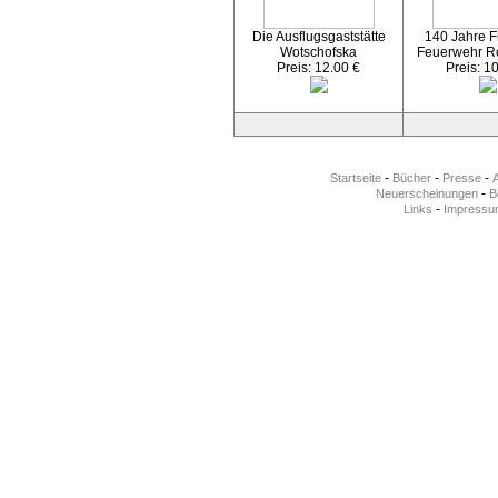
Die Ausflugsgaststätte
140 Jahre Fr
Wotschofska
Feuerwehr R
Preis: 12.00 €
Preis: 1
-
-
-
Startseite
Bücher
Presse
-
Neuerscheinungen
Be
-
Links
Impressu