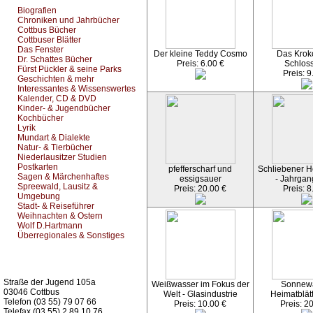
Biografien
Chroniken und Jahrbücher
Cottbus Bücher
Cottbuser Blätter
Das Fenster
Der kleine Teddy Cosmo
Das Kroko
Dr. Schattes Bücher
Preis: 6.00 €
Schlos
Fürst Pückler & seine Parks
Preis: 9
Geschichten & mehr
Interessantes & Wissenswertes
Kalender, CD & DVD
Kinder- & Jugendbücher
Kochbücher
Lyrik
Mundart & Dialekte
Natur- & Tierbücher
Niederlausitzer Studien
Postkarten
pfefferscharf und
Schliebener He
Sagen & Märchenhaftes
essigsauer
- Jahrgan
Spreewald, Lausitz &
Preis: 20.00 €
Preis: 8
Umgebung
Stadt- & Reiseführer
Weihnachten & Ostern
Wolf D.Hartmann
Überregionales & Sonstiges
Kurz-Info:
Straße der Jugend 105a
Weißwasser im Fokus der
Sonnew
03046 Cottbus
Welt - Glasindustrie
Heimatblät
Telefon (03 55) 79 07 66
Preis: 10.00 €
Preis: 2
Telefax (03 55) 2 89 10 76