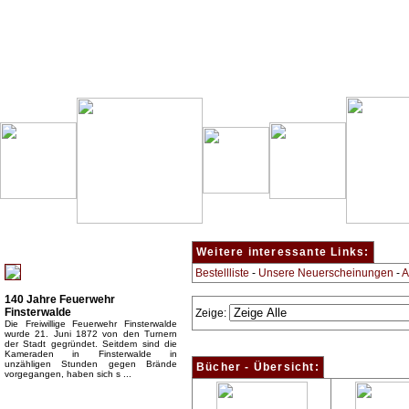
Besondere Empfehlung:
Weitere interessante Links:
Bestellliste
-
Unsere Neuerscheinungen
-
A
140 Jahre Feuerwehr
Finsterwalde
Zeige:
Die Freiwillige Feuerwehr Finsterwalde
wurde 21. Juni 1872 von den Turnern
der Stadt gegründet. Seitdem sind die
Kameraden in Finsterwalde in
unzähligen Stunden gegen Brände
Bücher - Übersicht:
vorgegangen, haben sich s ...
Top Bücherkategorien: