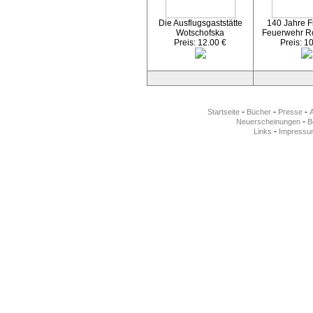
Die Ausflugsgaststätte
140 Jahre Fr
Wotschofska
Feuerwehr R
Preis: 12.00 €
Preis: 1
-
-
-
Startseite
Bücher
Presse
-
Neuerscheinungen
Be
-
Links
Impressu