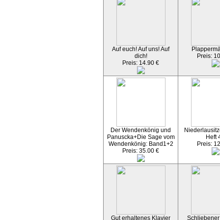
Auf euch! Auf uns! Auf
Plapperm
dich!
Preis: 1
Preis: 14.90 €
Der Wendenkönig und
Niederlausitz
Panuscka+Die Sage vom
Heft 
Wendenkönig: Band1+2
Preis: 1
Preis: 35.00 €
Gut erhaltenes Klavier
Schliebener 