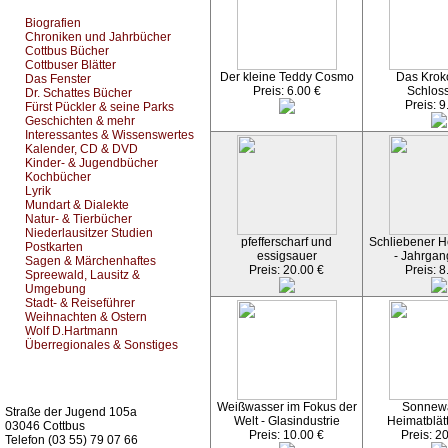
Biografien
Chroniken und Jahrbücher
Cottbus Bücher
Cottbuser Blätter
Der kleine Teddy Cosmo
Das Kroko
Das Fenster
Preis: 6.00 €
Schlos
Dr. Schattes Bücher
Preis: 9
Fürst Pückler & seine Parks
Geschichten & mehr
Interessantes & Wissenswertes
Kalender, CD & DVD
Kinder- & Jugendbücher
Kochbücher
Lyrik
Mundart & Dialekte
Natur- & Tierbücher
Niederlausitzer Studien
pfefferscharf und
Schliebener He
Postkarten
essigsauer
- Jahrgan
Sagen & Märchenhaftes
Preis: 20.00 €
Preis: 8
Spreewald, Lausitz &
Umgebung
Stadt- & Reiseführer
Weihnachten & Ostern
Wolf D.Hartmann
Überregionales & Sonstiges
Kurz-Info:
Weißwasser im Fokus der
Sonnew
Straße der Jugend 105a
Welt - Glasindustrie
Heimatblät
03046 Cottbus
Preis: 10.00 €
Preis: 2
Telefon (03 55) 79 07 66