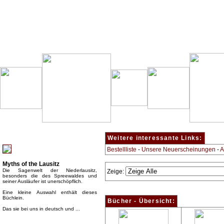
Besondere Empfehlung:
Weitere interessante Links:
Bestellliste
-
Unsere Neuerscheinungen
-
A
Myths of the Lausitz
Die Sagenwelt der Niederlausitz,
Zeige:
besonders die des Spreewaldes und
seiner Ausläufer ist unerschöpflich.
Eine kleine Auswahl enthält dieses
Büchlein.
Bücher - Übersicht:
Das sie bei uns in deutsch und ...
Top Bücherkategorien: