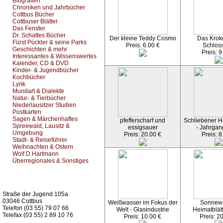
Biografien
Chroniken und Jahrbücher
Cottbus Bücher
Cottbuser Blätter
Das Fenster
Dr. Schattes Bücher
Der kleine Teddy Cosmo
Das Kroko
Fürst Pückler & seine Parks
Preis: 6.00 €
Schlos
Geschichten & mehr
Preis: 9
Interessantes & Wissenswertes
Kalender, CD & DVD
Kinder- & Jugendbücher
Kochbücher
Lyrik
Mundart & Dialekte
Natur- & Tierbücher
Niederlausitzer Studien
Postkarten
Sagen & Märchenhaftes
pfefferscharf und
Schliebener He
Spreewald, Lausitz &
essigsauer
- Jahrgan
Umgebung
Preis: 20.00 €
Preis: 8
Stadt- & Reiseführer
Weihnachten & Ostern
Wolf D.Hartmann
Überregionales & Sonstiges
Kurz-Info:
Straße der Jugend 105a
03046 Cottbus
Weißwasser im Fokus der
Sonnew
Telefon (03 55) 79 07 66
Welt - Glasindustrie
Heimatblät
Telefax (03 55) 2 89 10 76
Preis: 10.00 €
Preis: 2