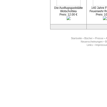
Die Ausflugsgaststätte
140 Jahre Fr
Wotschofska
Feuerwehr R
Preis: 12.00 €
Preis: 1
-
-
-
Startseite
Bücher
Presse
-
Neuerscheinungen
Be
-
Links
Impressu