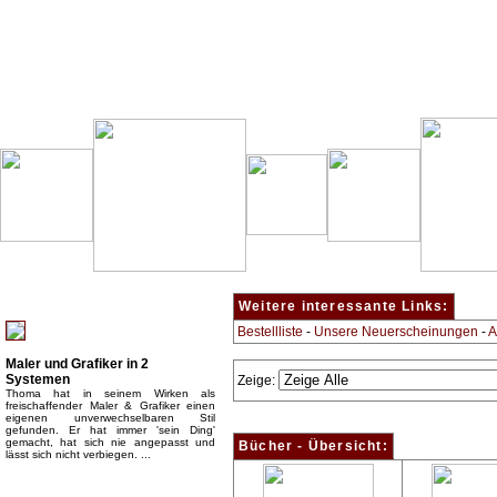
Besondere Empfehlung:
Weitere interessante Links:
Bestellliste
-
Unsere Neuerscheinungen
-
A
Maler und Grafiker in 2
Systemen
Zeige:
Thoma hat in seinem Wirken als
freischaffender Maler & Grafiker einen
eigenen unverwechselbaren Stil
gefunden. Er hat immer 'sein Ding'
gemacht, hat sich nie angepasst und
Bücher - Übersicht:
lässt sich nicht verbiegen. ...
Top Bücherkategorien: