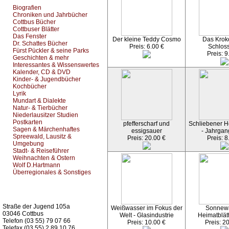
Biografien
Chroniken und Jahrbücher
Cottbus Bücher
Cottbuser Blätter
Das Fenster
Der kleine Teddy Cosmo
Das Kroko
Dr. Schattes Bücher
Preis: 6.00 €
Schlos
Fürst Pückler & seine Parks
Preis: 9
Geschichten & mehr
Interessantes & Wissenswertes
Kalender, CD & DVD
Kinder- & Jugendbücher
Kochbücher
Lyrik
Mundart & Dialekte
Natur- & Tierbücher
Niederlausitzer Studien
Postkarten
pfefferscharf und
Schliebener He
Sagen & Märchenhaftes
essigsauer
- Jahrgan
Spreewald, Lausitz &
Preis: 20.00 €
Preis: 8
Umgebung
Stadt- & Reiseführer
Weihnachten & Ostern
Wolf D.Hartmann
Überregionales & Sonstiges
Kurz-Info:
Straße der Jugend 105a
Weißwasser im Fokus der
Sonnew
03046 Cottbus
Welt - Glasindustrie
Heimatblät
Telefon (03 55) 79 07 66
Preis: 10.00 €
Preis: 2
Telefax (03 55) 2 89 10 76