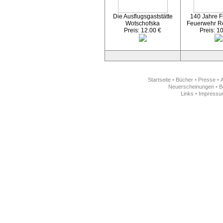
Die Ausflugsgaststätte
140 Jahre Fr
Wotschofska
Feuerwehr R
Preis: 12.00 €
Preis: 1
-
-
-
Startseite
Bücher
Presse
-
Neuerscheinungen
Be
-
Links
Impressu