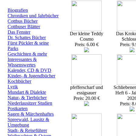
Top Bücherkategorien:
Biografien
Chroniken und Jahrbücher
Cottbus Bücher
Cottbuser Blätter
Das Fenster
Der kleine Teddy
Das Kroko
Dr. Schattes Bücher
Cosmo
Schlos
Fürst Pückler & seine
Preis: 6.00 €
Preis: 9
Parks
Geschichten & mehr
Interessantes &
Wissenswertes
Kalender, CD & DVD
Kinder- & Jugendbücher
Kochbücher
Lyrik
pfefferscharf und
Schliebener
Mundart & Dialekte
essigsauer
Heft 6 - J
Natur- & Tierbücher
Preis: 20.00 €
202
Niederlausitzer Studien
Preis: 8
Postkarten
Sagen & Märchenhaftes
Spreewald, Lausitz &
Umgebung
Stadt- & Reiseführer
Weihnachten & Ostern