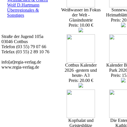
Wolf D.Hartmann
Weißwasser im Fokus
Sonnewa
Überregionales &
der Welt -
Heimatblätt
Sonstiges
Glasindustrie
Preis: 20
Preis: 10.00 €
Kurz-Info:
Straße der Jugend 105a
03046 Cottbus
Telefon (03 55) 79 07 66
Telefax (03 55) 2 89 10 76
info[at]regia-verlag.de
Cottbus Kalender
Kalender Br
www.regia-verlag.de
2026 -gestern und
Park 202
heute- A3
Preis: 15
Preis: 20.00 €
Kopfsalat und
Die Ente
Geistesblitze
Kathl