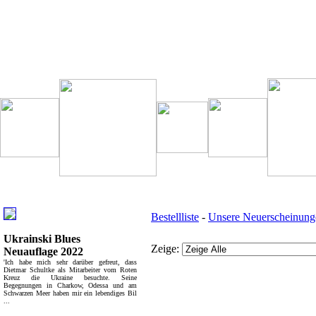
Besondere Empfehlung:
Weitere interessante Links:
Bestellliste
-
Unsere Neuerscheinung
Ukrainski Blues
Zeige:
Neuauflage 2022
'Ich habe mich sehr darüber gefreut, dass
Dietmar Schultke als Mitarbeiter vom Roten
Kreuz die Ukraine besuchte. Seine
Begegnungen in Charkow, Odessa und am
Schwarzen Meer haben mir ein lebendiges Bil
...
Bücher - Übersicht: